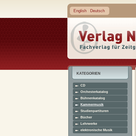
English
Deutsch
KATEGORIEN
CD
Orchesterkatalog
Bühnenkatalog
Kammermusik
Studienpartituren
Bücher
Lehrwerke
elektronische Musik