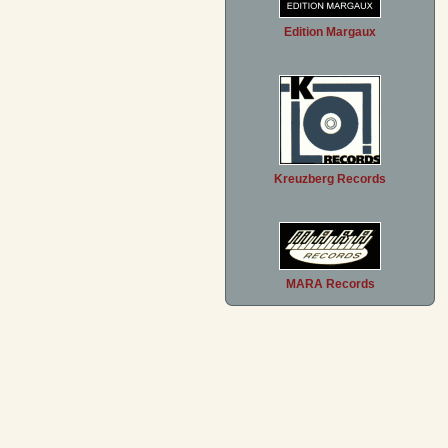
Edition Margaux
Kreuzberg Records
MARA Records