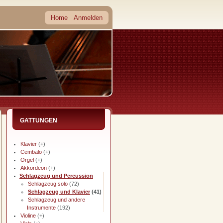
Home
Anmelden
GATTUNGEN
Klavier
(+)
Cembalo
(+)
Orgel
(+)
Akkordeon
(+)
Schlagzeug und Percussion
Schlagzeug solo
(72)
Schlagzeug und Klavier
(41)
Schlagzeug und andere
Instrumente
(192)
Violine
(+)