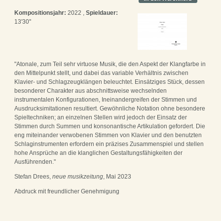
Kompositionsjahr:
2022 ,
Spieldauer:
13'30''
"Atonale, zum Teil sehr virtuose Musik, die den Aspekt der Klangfarbe in
den Mittelpunkt stellt, und dabei das variable Verhältnis zwischen
Klavier- und Schlagzeugklängen beleuchtet. Einsätziges Stück, dessen
besonderer Charakter aus abschnittsweise wechselnden
instrumentalen Konfigurationen, Ineinandergreifen der Stimmen und
Ausdrucksimitationen resultiert. Gewöhnliche Notation ohne besondere
Spieltechniken; an einzelnen Stellen wird jedoch der Einsatz der
Stimmen durch Summen und konsonantische Artikulation gefordert. Die
eng miteinander verwobenen Stimmen von Klavier und den benutzten
Schlaginstrumenten erfordern ein präzises Zusammenspiel und stellen
hohe Ansprüche an die klanglichen Gestaltungsfähigkeiten der
Ausführenden."
Stefan Drees,
neue musikzeitung
, Mai 2023
Abdruck mit freundlicher Genehmigung