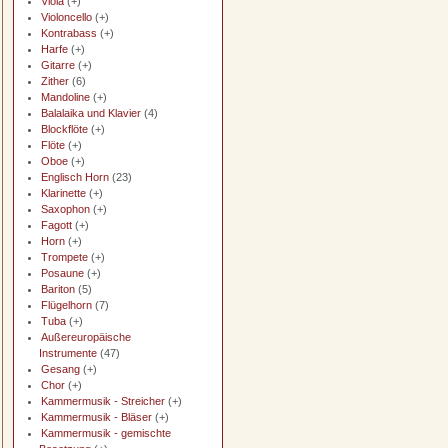
Viola
(+)
Violoncello
(+)
Kontrabass
(+)
Harfe
(+)
Gitarre
(+)
Zither
(6)
Mandoline
(+)
Balalaika und Klavier
(4)
Blockflöte
(+)
Flöte
(+)
Oboe
(+)
Englisch Horn
(23)
Klarinette
(+)
Saxophon
(+)
Fagott
(+)
Horn
(+)
Trompete
(+)
Posaune
(+)
Bariton
(5)
Flügelhorn
(7)
Tuba
(+)
Außereuropäische
Instrumente
(47)
Gesang
(+)
Chor
(+)
Kammermusik - Streicher
(+)
Kammermusik - Bläser
(+)
Kammermusik - gemischte