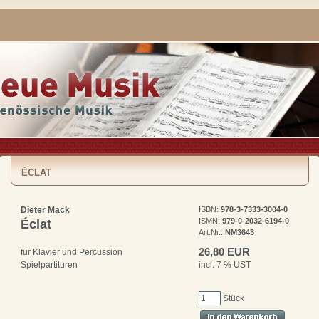
ÉCLAT
Dieter Mack
ISBN:
978-3-7333-3004-0
ISMN:
979-0-2032-6194-0
Éclat
Art.Nr.:
NM3643
26,80 EUR
für Klavier und Percussion
incl. 7 % UST
Spielpartituren
Stück