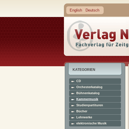
English
Deutsch
KATEGORIEN
CD
Orchesterkatalog
Bühnenkatalog
Kammermusik
Studienpartituren
Bücher
Lehrwerke
elektronische Musik