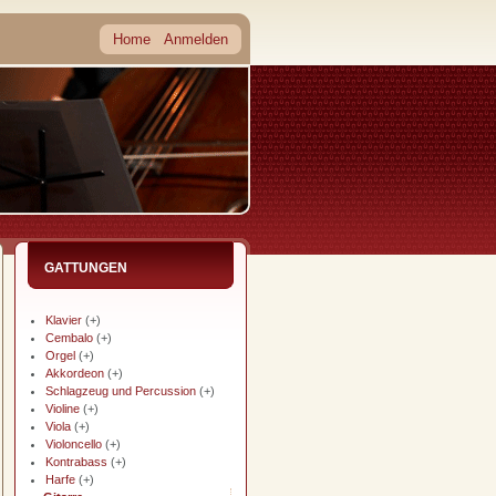
Home
Anmelden
GATTUNGEN
Klavier
(+)
Cembalo
(+)
Orgel
(+)
Akkordeon
(+)
Schlagzeug und Percussion
(+)
Violine
(+)
Viola
(+)
Violoncello
(+)
Kontrabass
(+)
Harfe
(+)