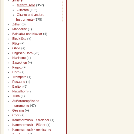
Gitarre
Gitarre solo
(157)
Gitarren
(102)
Gitarre und andere
Instrumente
(175)
Zither
(6)
Mandoline
(+)
Balalaika und Klavier
(4)
Blockflöte
(+)
Flöte
(+)
Oboe
(+)
Englisch Horn
(23)
Klarinette
(+)
Saxophon
(+)
Fagott
(+)
Horn
(+)
Trompete
(+)
Posaune
(+)
Bariton
(5)
Flügelhorn
(7)
Tuba
(+)
Außereuropäische
Instrumente
(47)
Gesang
(+)
Chor
(+)
Kammermusik - Streicher
(+)
Kammermusik - Bläser
(+)
Kammermusik - gemischte