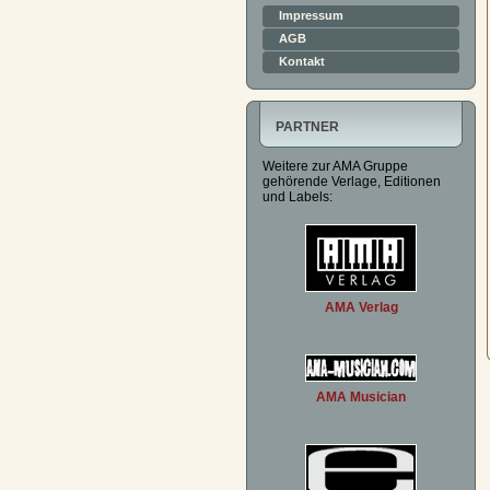
Impressum
AGB
Kontakt
PARTNER
Weitere zur AMA Gruppe
gehörende Verlage, Editionen
und Labels:
AMA Verlag
AMA Musician