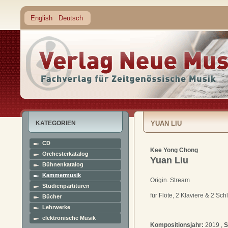
English
Deutsch
KATEGORIEN
YUAN LIU
CD
Kee Yong Chong
Orchesterkatalog
Yuan Liu
Bühnenkatalog
Kammermusik
Origin. Stream
Studienpartituren
für Flöte, 2 Klaviere & 2 Sc
Bücher
Lehrwerke
elektronische Musik
Kompositionsjahr:
2019 ,
S