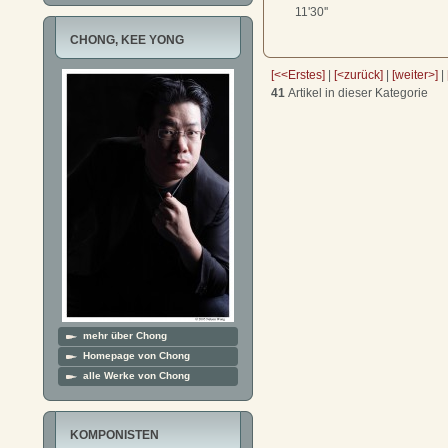
11'30''
CHONG, KEE YONG
[<<Erstes]
|
[<zurück]
|
[weiter>]
|
41
Artikel in dieser Kategorie
mehr über Chong
Homepage von Chong
alle Werke von Chong
KOMPONISTEN