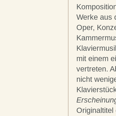
Kompositio
Werke aus 
Oper, Konze
Kammermus
Klaviermusik
mit einem ei
vertreten. 
nicht wenige
Klavierstüc
Erscheinun
Originaltite