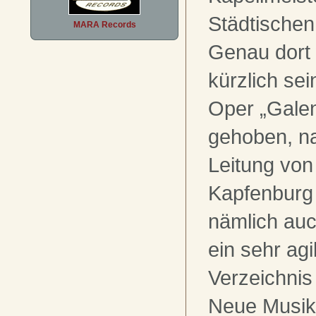
Städtische
MARA Records
Genau dort 
kürzlich se
Oper „Galen
gehoben, na
Leitung von
Kapfenburg 
nämlich au
ein sehr agi
Verzeichnis
Neue Musik 