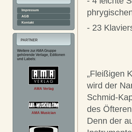
- 4 leichte 
phrygische
Impressum
AGB
Kontakt
- 23 Klavie
PARTNER
Weitere zur AMA Gruppe
gehörende Verlage, Editionen
und Labels:
„Fleißigen 
wird der N
AMA Verlag
Schmid-Kap
des Öfteren
AMA Musician
Denn der a