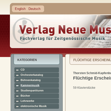
English
Deutsch
KATEGORIEN
FLÜCHTIGE ERSCHEIN
CD
Thorsten Schmid-Kapfenb
Orchesterkatalog
Flüchtige Ersche
Bühnenkatalog
Kammermusik
59 Klavierstücke
Studienpartituren
Bücher
Lehrwerke
elektronische Musik