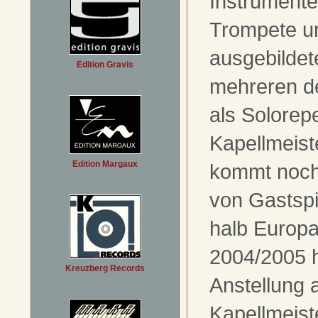
Instrumente
Trompete un
ausgebildet
Edition Gravis
mehreren d
als Solorepe
Kapellmeist
Edition Margaux
kommt noch
von Gastspi
halb Europa.
2004/2005 h
Kreuzberg Records
Anstellung a
Kapellmeist