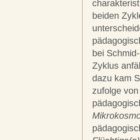
charakterist
beiden Zykl
unterscheide
pädagogisc
bei Schmid
Zyklus anfä
dazu kam S
zufolge von
pädagogisc
Mikrokosm
pädagogisch