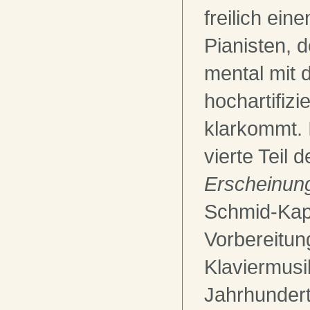
freilich ein
Pianisten, 
mental mit 
hochartifizi
klarkommt. I
vierte Teil 
Erscheinun
Schmid-Kap
Vorbereitun
Klaviermusi
Jahrhundert