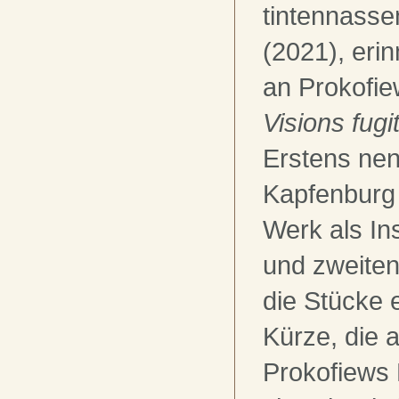
tintennasse
(2021), erinn
an Prokofie
Visions fugi
Erstens ne
Kapfenburg
Werk als Ins
und zweite
die Stücke 
Kürze, die 
Prokofiews 