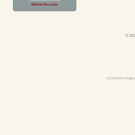
MARA Records
© 202
eCommerce Engin