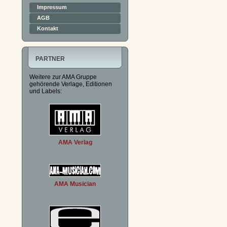
Impressum
AGB
Kontakt
PARTNER
Weitere zur AMA Gruppe
gehörende Verlage, Editionen
und Labels:
AMA Verlag
AMA Musician