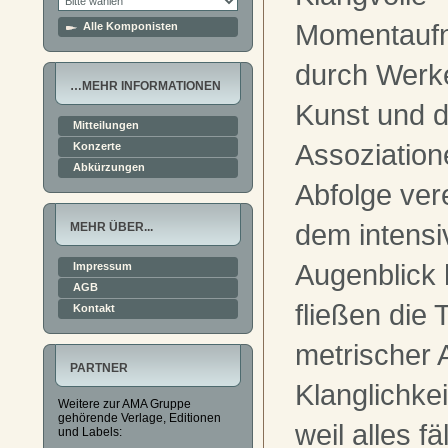
Momentaufna
Alle Komponisten
durch Werk
…MEHR INFORMATIONEN
Kunst und d
Mitteilungen
Assoziation
Konzerte
Abkürzungen
Abfolge ver
dem intensi
MEHR ÜBER...
Augenblick 
Impressum
AGB
fließen die 
Kontakt
metrischer 
PARTNER
Klanglichkeit
Weitere zur AMA Gruppe
gehörende Verlage, Editionen
weil alles fä
und Labels: