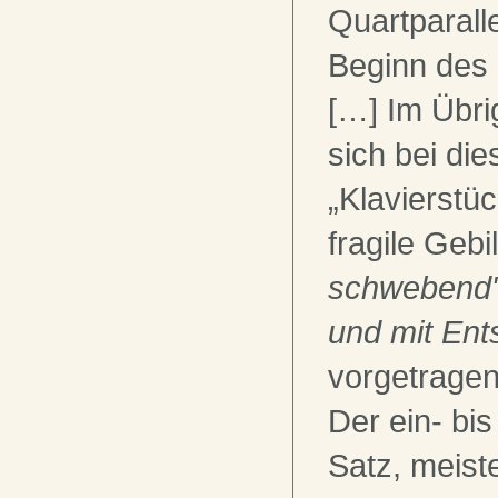
Quartparalle
Beginn des 
[…] Im Übri
sich bei die
„Klavierstü
fragile Gebi
schwebend
und mit Ent
vorgetragen
Der ein- bis
Satz, meis