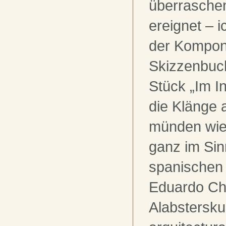
überraschen
ereignet – i
der Komponi
Skizzenbuch
Stück „Im I
die Klänge a
münden wiede
ganz im Si
spanischen 
Eduardo Chi
Alabsterskul