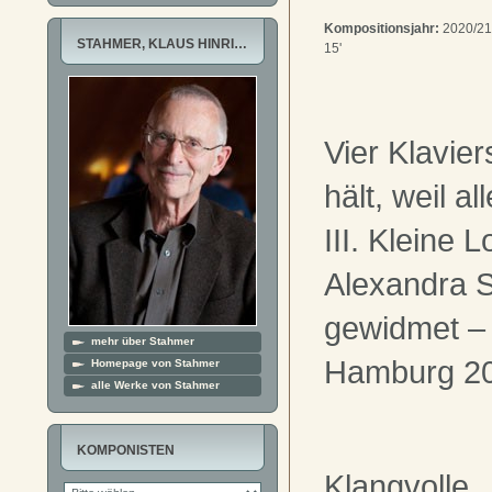
Kompositionsjahr:
2020/21
STAHMER, KLAUS HINRI…
15'
Vier Klavier
hält, weil al
III. Kleine 
Alexandra 
gewidmet – 
mehr über Stahmer
Hamburg 2
Homepage von Stahmer
alle Werke von Stahmer
KOMPONISTEN
Klangvolle