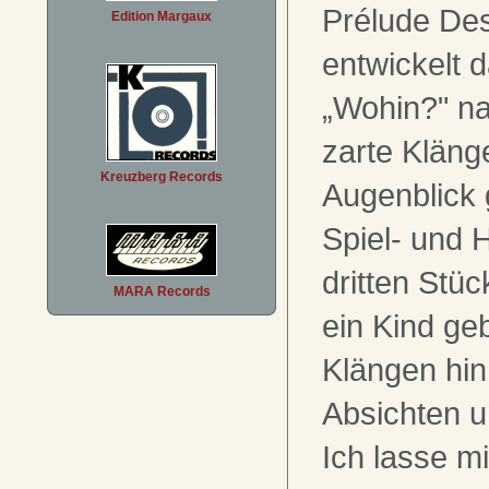
Prélude Des
Edition Margaux
entwickelt 
„Wohin?" n
zarte Kläng
Kreuzberg Records
Augenblick g
Spiel- und 
dritten Stüc
MARA Records
ein Kind ge
Klängen hin
Absichten u
Ich lasse m