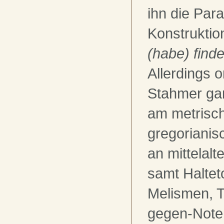
ihn die Par
Konstrukti
(habe) find
Allerdings or
Stahmer gan
am metrisc
gregorianis
an mittelalt
samt Haltet
Melismen, 
gegen-Note