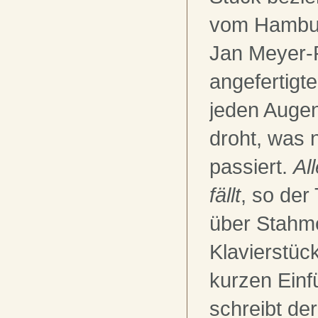
vom Hambur
Jan Meyer
angefertigte
jeden Auge
droht, was n
passiert.
All
fällt
, so der 
über Stahm
Klavierstück
kurzen Einf
schreibt de