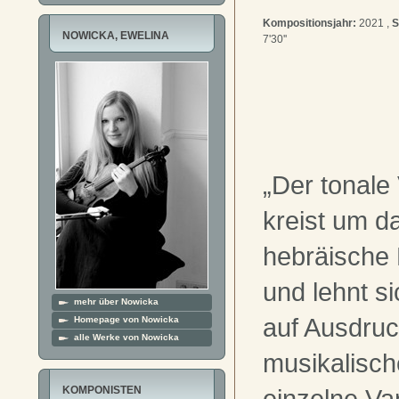
Kompositionsjahr:
2021 ,
S
NOWICKA, EWELINA
7'30''
„Der tonale
kreist um d
hebräische 
und lehnt s
mehr über Nowicka
auf Ausdru
Homepage von Nowicka
alle Werke von Nowicka
musikalisch
einzelne Va
KOMPONISTEN