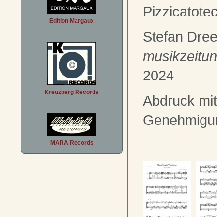
Pizzicatote
Edition Margaux
Stefan Dree
musikzeitu
2024
Kreuzberg Records
Abdruck mit
Genehmigu
MARA Records