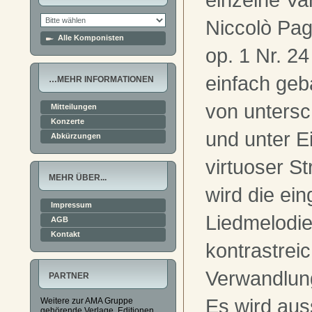
Niccolò Pag
Alle Komponisten
op. 1 Nr. 24
einfach geb
…MEHR INFORMATIONEN
von untersc
Mitteilungen
Konzerte
und unter E
Abkürzungen
virtuoser S
MEHR ÜBER...
wird die ein
Impressum
Liedmelodie
AGB
Kontakt
kontrastrei
Verwandlun
PARTNER
Es wird aus
Weitere zur AMA Gruppe
gehörende Verlage, Editionen