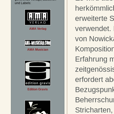
und Labels:
herkömmlic
erweiterte 
verwendet.
AMA Verlag
von Nowicka
Komposition
AMA Musician
Erfahrung m
zeitgenössi
erfordert a
Bezugspunkt
Edition Gravis
Beherrschu
Stricharten,