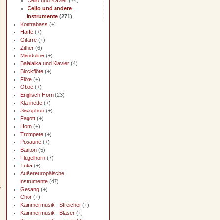
Cello und Klavier
(74)
Cello und andere
Instrumente
(271)
Kontrabass
(+)
Harfe
(+)
Gitarre
(+)
Zither
(6)
Mandoline
(+)
Balalaika und Klavier
(4)
Blockflöte
(+)
Flöte
(+)
Oboe
(+)
Englisch Horn
(23)
Klarinette
(+)
Saxophon
(+)
Fagott
(+)
Horn
(+)
Trompete
(+)
Posaune
(+)
Bariton
(5)
Flügelhorn
(7)
Tuba
(+)
Außereuropäische
Instrumente
(47)
Gesang
(+)
Chor
(+)
Kammermusik - Streicher
(+)
Kammermusik - Bläser
(+)