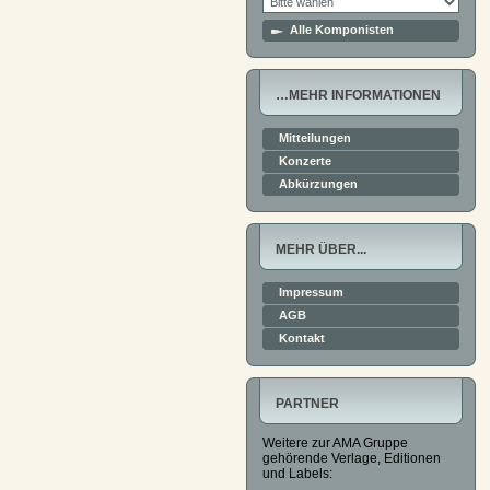
Alle Komponisten
…MEHR INFORMATIONEN
Mitteilungen
Konzerte
Abkürzungen
MEHR ÜBER...
Impressum
AGB
Kontakt
PARTNER
Weitere zur AMA Gruppe
gehörende Verlage, Editionen
und Labels: