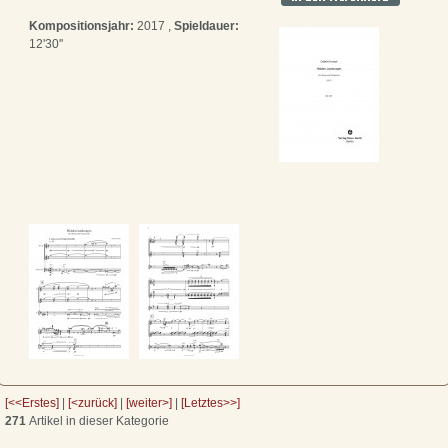
Kompositionsjahr:
2017 ,
Spieldauer:
12'30''
[<<Erstes]
|
[<zurück]
|
[weiter>]
|
[Letztes>>]
271
Artikel in dieser Kategorie