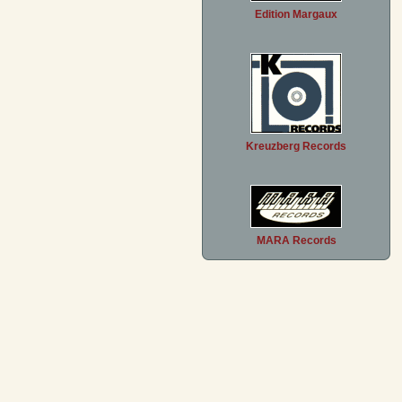
Edition Margaux
Kreuzberg Records
MARA Records