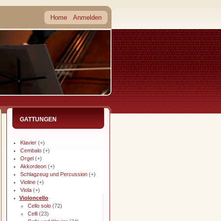
Home
Anmelden
GATTUNGEN
Klavier
(+)
Cembalo
(+)
Orgel
(+)
Akkordeon
(+)
Schlagzeug und Percussion
(+)
Violine
(+)
Viola
(+)
Violoncello
Cello solo
(72)
Celli
(23)