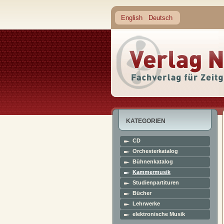
English
Deutsch
KATEGORIEN
CD
Orchesterkatalog
Bühnenkatalog
Kammermusik
Studienpartituren
Bücher
Lehrwerke
elektronische Musik