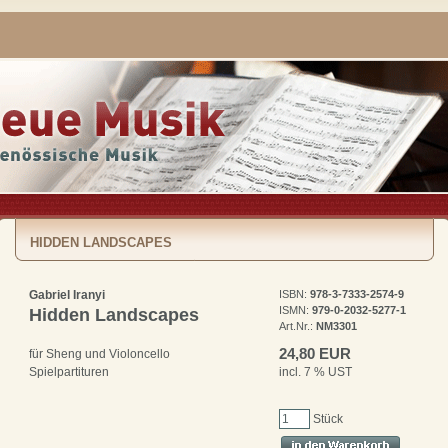
HIDDEN LANDSCAPES
Gabriel Iranyi
ISBN:
978-3-7333-2574-9
ISMN:
979-0-2032-5277-1
Hidden Landscapes
Art.Nr.:
NM3301
24,80 EUR
für Sheng und Violoncello
incl. 7 % UST
Spielpartituren
Stück