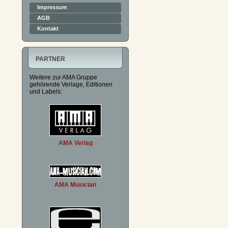
Impressum
AGB
Kontakt
PARTNER
Weitere zur AMA Gruppe
gehörende Verlage, Editionen
und Labels:
AMA Verlag
AMA Musician