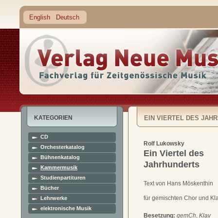
English
Deutsch
KATEGORIEN
EIN VIERTEL DES JAH
CD
Rolf Lukowsky
Orchesterkatalog
Ein Viertel des
Bühnenkatalog
Jahrhunderts
Kammermusik
Studienpartituren
Text von Hans Möskenthin
Bücher
für gemischten Chor und Kla
Lehrwerke
elektronische Musik
Besetzung:
gemCh, Klav