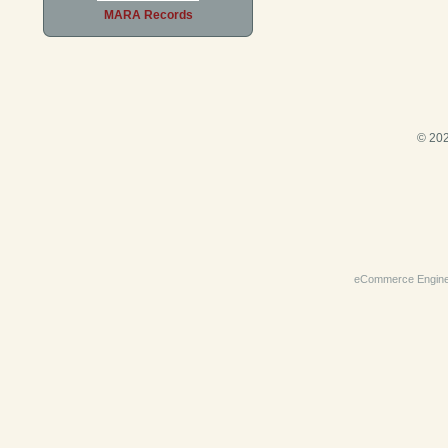
MARA Records
© 202
eCommerce Engin