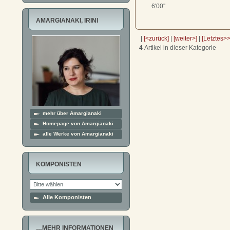
6'00''
AMARGIANAKI, IRINI
|
[<zurück]
|
[weiter>]
|
[Letztes>>
4
Artikel in dieser Kategorie
mehr über Amargianaki
Homepage von Amargianaki
alle Werke von Amargianaki
KOMPONISTEN
Alle Komponisten
…MEHR INFORMATIONEN