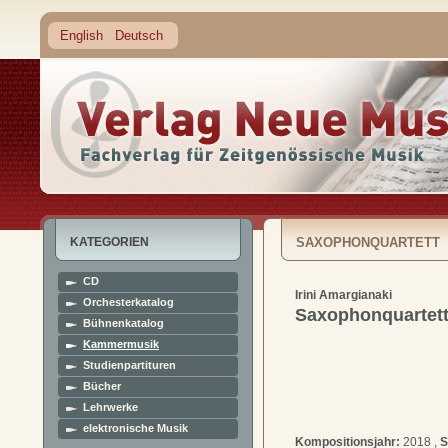
English
Deutsch
KATEGORIEN
SAXOPHONQUARTETT
CD
Irini Amargianaki
Orchesterkatalog
Saxophonquartet
Bühnenkatalog
Kammermusik
Studienpartituren
Bücher
Lehrwerke
elektronische Musik
Kompositionsjahr:
2018 ,
S