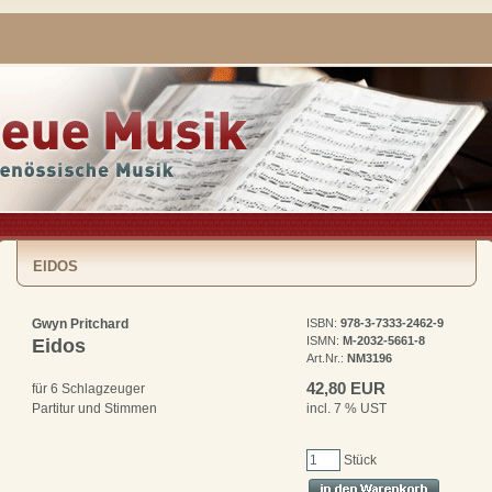
EIDOS
Gwyn Pritchard
ISBN:
978-3-7333-2462-9
ISMN:
M-2032-5661-8
Eidos
Art.Nr.:
NM3196
42,80 EUR
für 6 Schlagzeuger
incl. 7 % UST
Partitur und Stimmen
Stück