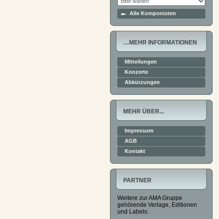
Alle Komponisten
…MEHR INFORMATIONEN
Mitteilungen
Konzerte
Abkürzungen
MEHR ÜBER...
Impressum
AGB
Kontakt
PARTNER
Weitere zur AMA Gruppe
gehörende Verlage, Editionen
und Labels: