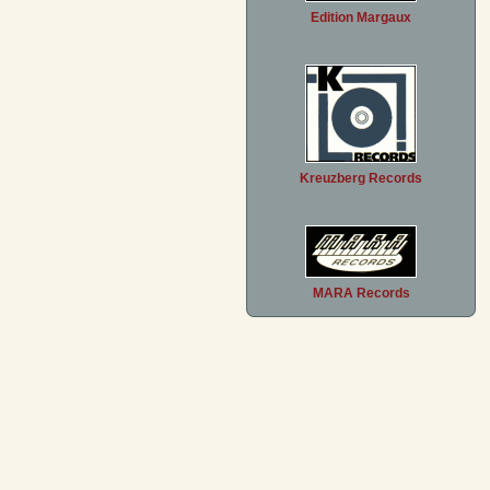
Edition Margaux
Kreuzberg Records
MARA Records