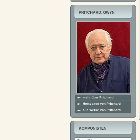
PRITCHARD, GWYN
mehr über Pritchard
Homepage von Pritchard
alle Werke von Pritchard
KOMPONISTEN