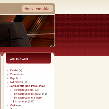
Home
Anmelden
GATTUNGEN
Klavier
(+)
Cembalo
(+)
Orgel
(+)
Akkordeon
(+)
Schlagzeug und Percussion
Schlagzeug solo
(72)
Schlagzeug und Klavier
(41)
Schlagzeug und andere
Instrumente
(192)
Violine
(+)