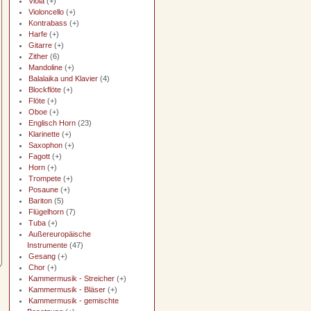
Viola
(+)
Violoncello
(+)
Kontrabass
(+)
Harfe
(+)
Gitarre
(+)
Zither
(6)
Mandoline
(+)
Balalaika und Klavier
(4)
Blockflöte
(+)
Flöte
(+)
Oboe
(+)
Englisch Horn
(23)
Klarinette
(+)
Saxophon
(+)
Fagott
(+)
Horn
(+)
Trompete
(+)
Posaune
(+)
Bariton
(5)
Flügelhorn
(7)
Tuba
(+)
Außereuropäische
Instrumente
(47)
Gesang
(+)
Chor
(+)
Kammermusik - Streicher
(+)
Kammermusik - Bläser
(+)
Kammermusik - gemischte