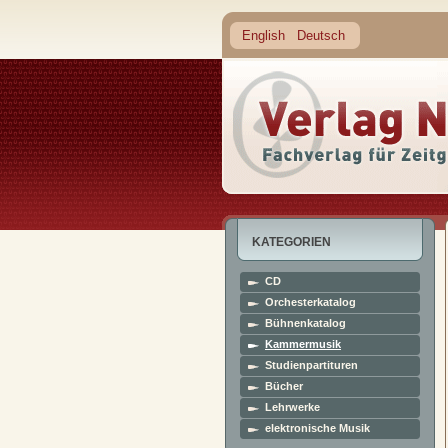
English
Deutsch
KATEGORIEN
CD
Orchesterkatalog
Bühnenkatalog
Kammermusik
Studienpartituren
Bücher
Lehrwerke
elektronische Musik