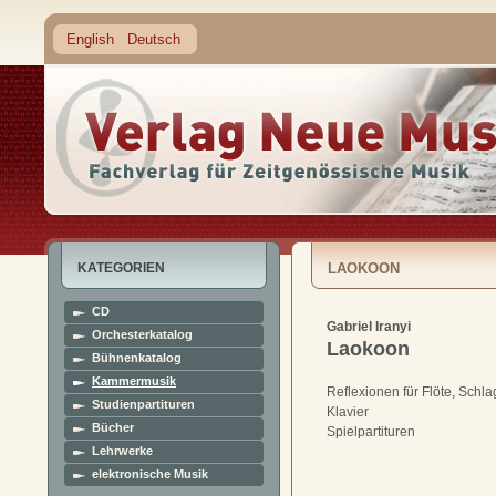
English
Deutsch
KATEGORIEN
LAOKOON
CD
Gabriel Iranyi
Orchesterkatalog
Laokoon
Bühnenkatalog
Kammermusik
Reflexionen für Flöte, Schl
Studienpartituren
Klavier
Bücher
Spielpartituren
Lehrwerke
elektronische Musik