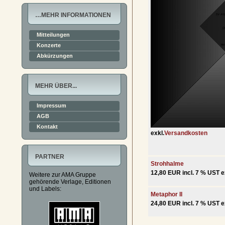
…MEHR INFORMATIONEN
Mitteilungen
Konzerte
Abkürzungen
MEHR ÜBER...
Impressum
AGB
Kontakt
exkl.
Versandkosten
PARTNER
Strohhalme
12,80 EUR incl. 7 % UST e
Weitere zur AMA Gruppe
gehörende Verlage, Editionen
und Labels:
Metaphor II
24,80 EUR incl. 7 % UST e