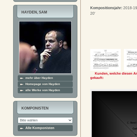
Kompositionsjahr:
2018-19
HAYDEN, SAM
20'
Kunden, welche diesen Art
gekauft:
mehr über Hayden
Homepage von Hayden
alle Werke von Hayden
KOMPONISTEN
Alle Komponisten