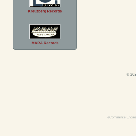
Kreuzberg Records
MARA Records
© 202
eCommerce Engin