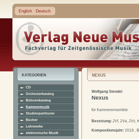
English
Deutsch
KATEGORIEN
NEXUS
CD
Wolfgang Stendel
Orchesterkatalog
Nexus
Bühnenkatalog
Kammermusik
für Kammerensemble
Studienpartituren
Bücher
Besetzung:
2Vl, 2Va, 2Vc, 
Lehrwerke
Kompositionsjahr:
2019 ,
S
elektronische Musik