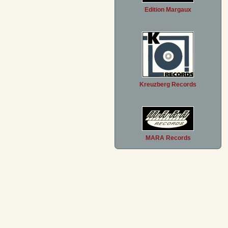
Edition Margaux
Kreuzberg Records
MARA Records