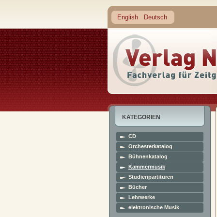
English
Deutsch
KATEGORIEN
CD
Orchesterkatalog
Bühnenkatalog
Kammermusik
Studienpartituren
Bücher
Lehrwerke
elektronische Musik