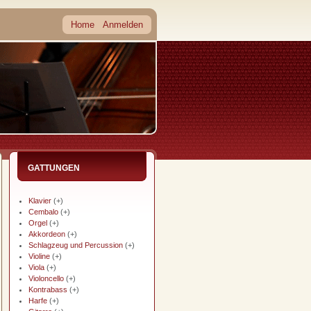
Home
Anmelden
GATTUNGEN
Klavier
(+)
Cembalo
(+)
Orgel
(+)
Akkordeon
(+)
Schlagzeug und Percussion
(+)
Violine
(+)
Viola
(+)
Violoncello
(+)
Kontrabass
(+)
Harfe
(+)