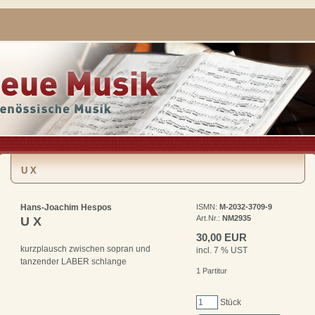
U X
Hans-Joachim Hespos
ISMN:
M-2032-3709-9
Art.Nr.:
NM2935
U X
30,00 EUR
kurzplausch zwischen sopran und
incl. 7 % UST
tanzender LABER schlange
1 Partitur
Stück