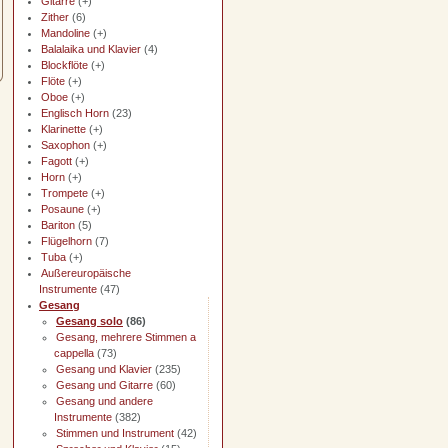
Gitarre
(+)
Zither
(6)
Mandoline
(+)
Balalaika und Klavier
(4)
Blockflöte
(+)
Flöte
(+)
Oboe
(+)
Englisch Horn
(23)
Klarinette
(+)
Saxophon
(+)
Fagott
(+)
Horn
(+)
Trompete
(+)
Posaune
(+)
Bariton
(5)
Flügelhorn
(7)
Tuba
(+)
Außereuropäische
Instrumente
(47)
Gesang
Gesang solo
(86)
Gesang, mehrere Stimmen a
cappella
(73)
Gesang und Klavier
(235)
Gesang und Gitarre
(60)
Gesang und andere
Instrumente
(382)
Stimmen und Instrument
(42)