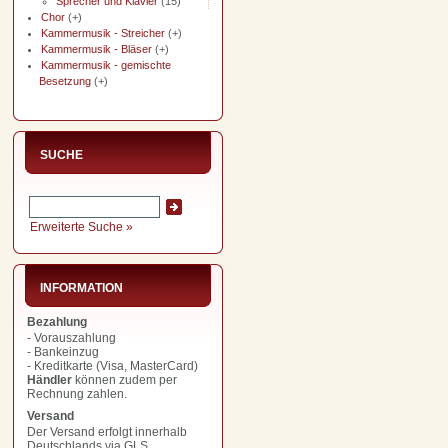
Sprecher und Klavier
(15)
Chor
(+)
Kammermusik - Streicher
(+)
Kammermusik - Bläser
(+)
Kammermusik - gemischte
Besetzung
(+)
SUCHE
Erweiterte Suche »
INFORMATION
Bezahlung
- Vorauszahlung
- Bankeinzug
- Kreditkarte (Visa, MasterCard)
Händler
können zudem per
Rechnung zahlen.
Versand
Der Versand erfolgt innerhalb
Deutschlands via GLS.