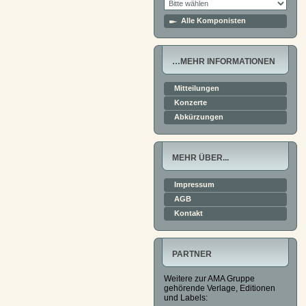
Alle Komponisten
…MEHR INFORMATIONEN
Mitteilungen
Konzerte
Abkürzungen
MEHR ÜBER...
Impressum
AGB
Kontakt
PARTNER
Weitere zur AMA Gruppe
gehörende Verlage, Editionen
und Labels: