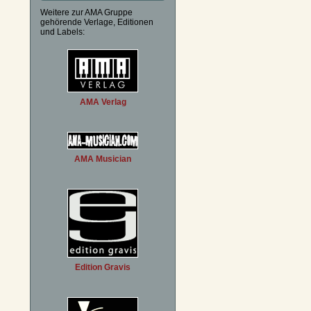
Weitere zur AMA Gruppe
gehörende Verlage, Editionen
und Labels:
AMA Verlag
AMA Musician
Edition Gravis