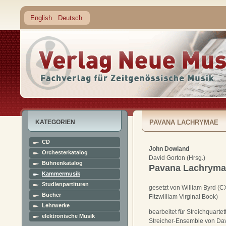
English
Deutsch
KATEGORIEN
PAVANA LACHRYMAE
CD
John Dowland
Orchesterkatalog
David Gorton (Hrsg.)
Bühnenkatalog
Pavana Lachryma
Kammermusik
Studienpartituren
gesetzt von William Byrd (C
Bücher
Fitzwilliam Virginal Book)
Lehrwerke
bearbeitet für Streichquartet
elektronische Musik
Streicher-Ensemble von Da