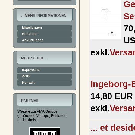
Ge
Se
…MEHR INFORMATIONEN
70
Mitteilungen
Konzerte
U
Abkürzungen
exkl.
Versa
MEHR ÜBER...
Impressum
AGB
Ingeborg-
Kontakt
14,80 EUR
PARTNER
exkl.
Versa
Weitere zur AMA Gruppe
gehörende Verlage, Editionen
und Labels:
... et desi