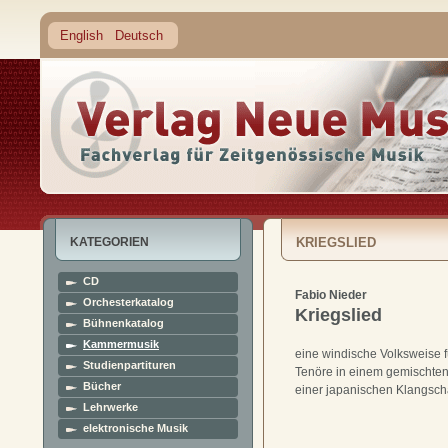
English
Deutsch
KATEGORIEN
KRIEGSLIED
CD
Fabio Nieder
Orchesterkatalog
Kriegslied
Bühnenkatalog
Kammermusik
eine windische Volksweise f
Studienpartituren
Tenöre in einem gemischten
Bücher
einer japanischen Klangsch
Lehrwerke
elektronische Musik