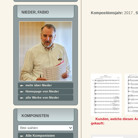
NIEDER, FABIO
Kompositionsjahr:
2017 ,
S
mehr über Nieder
Homepage von Nieder
alle Werke von Nieder
KOMPONISTEN
Kunden, welche diesen Art
gekauft:
Alle Komponisten