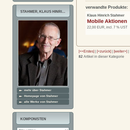
verwandte Produkte:
STAHMER, KLAUS HINRI…
Klaus Hinrich Stahmer
Mobile Aktionen
22,00 EUR, incl. 7 % UST
[<<Erstes]
|
[<zurück]
|
[weiter>]
|
82
Artikel in dieser Kategorie
mehr über Stahmer
Homepage von Stahmer
alle Werke von Stahmer
KOMPONISTEN