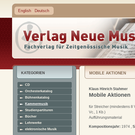
English
Deutsch
KATEGORIEN
MOBILE AKTIONEN
CD
Klaus Hinrich Stahmer
Orchesterkatalog
Mobile Aktionen
Bühnenkatalog
Kammermusik
für Streicher (mindestens 8 Vl
Studienpartituren
Vc., 1 Kb.)
Bücher
Aufführungsmaterial
Lehrwerke
Kompositionsjahr:
1974 ,
S
elektronische Musik