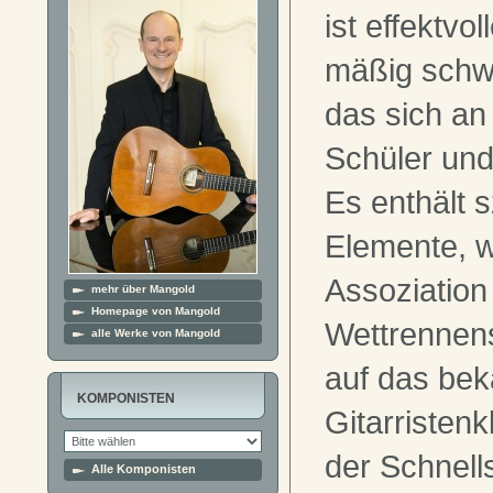
ist effektvo
mäßig schwi
das sich an 
Schüler und
Es enthält 
Elemente, w
Assoziation
mehr über Mangold
Homepage von Mangold
Wettrennens
alle Werke von Mangold
auf das bek
KOMPONISTEN
Gitarristenk
der Schnell
Alle Komponisten