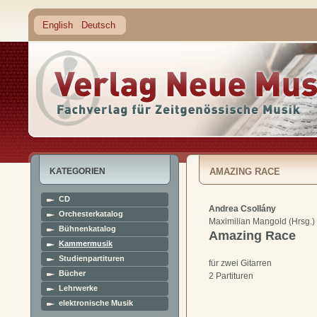
English
Deutsch
KATEGORIEN
AMAZING RACE
CD
Andrea Csollány
Orchesterkatalog
Maximilian Mangold (Hrsg.)
Bühnenkatalog
Amazing Race
Kammermusik
Studienpartituren
für zwei Gitarren
Bücher
2 Partituren
Lehrwerke
elektronische Musik