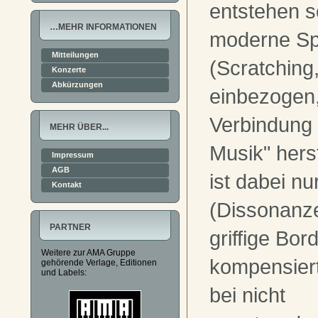
entstehen s
…MEHR INFORMATIONEN
moderne Sp
Mitteilungen
(Scratching
Konzerte
Abkürzungen
einbezogen
Verbindung
MEHR ÜBER...
Musik" hers
Impressum
AGB
ist dabei n
Kontakt
(Dissonanz
PARTNER
griffige Bo
Weitere zur AMA Gruppe
kompensiert
gehörende Verlage, Editionen
und Labels:
bei nicht