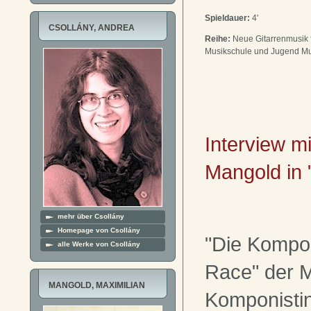
Spieldauer:
4'
CSOLLÁNY, ANDREA
Reihe:
Neue Gitarrenmusik 
Musikschule und Jugend Mus
Interview mi
Mangold in "
mehr über Csollány
Homepage von Csollány
"Die Kompo
alle Werke von Csollány
Race" der 
MANGOLD, MAXIMILIAN
Komponisti