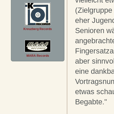
(Zielgruppe
eher Jugend
Senioren w
Kreuzberg Records
angebrachter
Fingersatz
MARA Records
aber sinnvol
eine dankb
Vortragsnum
etwas schau
Begabte."