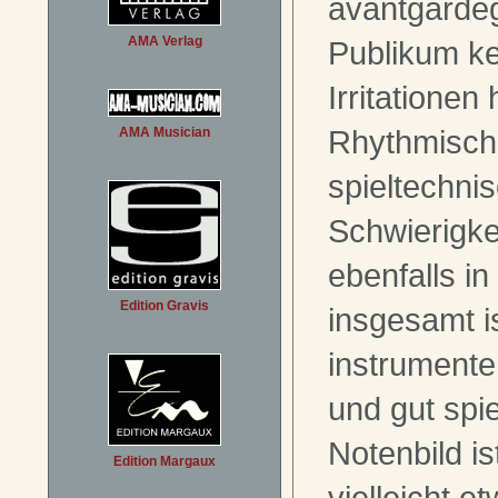
avantgard
AMA Verlag
Publikum ke
Irritationen
Rhythmisch
AMA Musician
spieltechni
Schwierigke
ebenfalls i
Edition Gravis
insgesamt i
instrumente
und gut spi
Notenbild is
Edition Margaux
vielleicht e