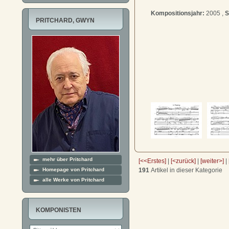
Kompositionsjahr:
2005 ,
S
PRITCHARD, GWYN
mehr über Pritchard
[<<Erstes]
|
[<zurück]
|
[weiter>]
|
191
Artikel in dieser Kategorie
Homepage von Pritchard
alle Werke von Pritchard
KOMPONISTEN