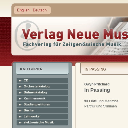
English
Deutsch
KATEGORIEN
IN PASSING
CD
Gwyn Pritchard
Orchesterkatalog
In Passing
Bühnenkatalog
Kammermusik
für Flöte und Marimba
Studienpartituren
Partitur und Stimmen
Bücher
Lehrwerke
elektronische Musik