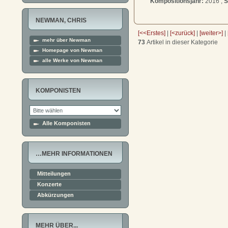
Kompositionsjahr:
2016 ,
S
NEWMAN, CHRIS
[<<Erstes]
|
[<zurück]
|
[weiter>]
|
mehr über Newman
73
Artikel in dieser Kategorie
Homepage von Newman
alle Werke von Newman
KOMPONISTEN
Alle Komponisten
…MEHR INFORMATIONEN
Mitteilungen
Konzerte
Abkürzungen
MEHR ÜBER...