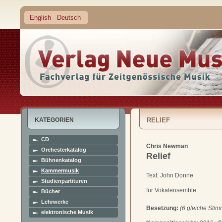
English
Deutsch
KATEGORIEN
RELIEF
CD
Chris Newman
Orchesterkatalog
Relief
Bühnenkatalog
Kammermusik
Text: John Donne
Studienpartituren
für Vokalensemble
Bücher
Lehrwerke
Besetzung:
(6 gleiche Sti
elektronische Musik