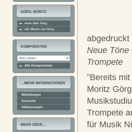
GÖRG, MORITZ
mehr über Görg
alle Werke von Görg
abgedruckt
KOMPONISTEN
Neue Töne 
Trompete
Alle Komponisten
"Bereits mi
…MEHR INFORMATIONEN
Moritz Görg
Mitteilungen
Musikstudi
Konzerte
Abkürzungen
Trompete a
für Musik N
MEHR ÜBER...