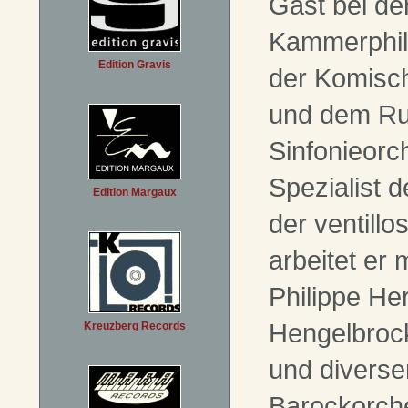
Gast bei de
Kammerphil
Edition Gravis
der Komisch
und dem Ru
Sinfonieorch
Spezialist 
Edition Margaux
der ventill
arbeitet er 
Philippe H
Hengelbrock
Kreuzberg Records
und diverse
Barockorch