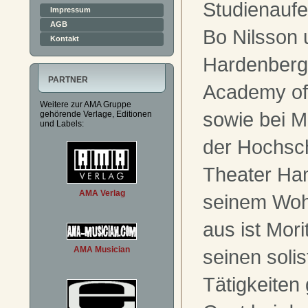
Studienaufen
Impressum
AGB
Bo Nilsson
Kontakt
Hardenberg
PARTNER
Academy of
Weitere zur AMA Gruppe
sowie bei M
gehörende Verlage, Editionen
und Labels:
der Hochsch
Theater Ha
AMA Verlag
seinem Woh
aus ist Mor
AMA Musician
seinen soli
Tätigkeiten