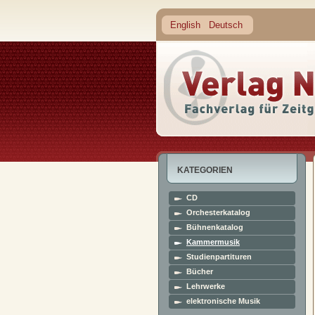
English
Deutsch
KATEGORIEN
CD
Orchesterkatalog
Bühnenkatalog
Kammermusik
Studienpartituren
Bücher
Lehrwerke
elektronische Musik