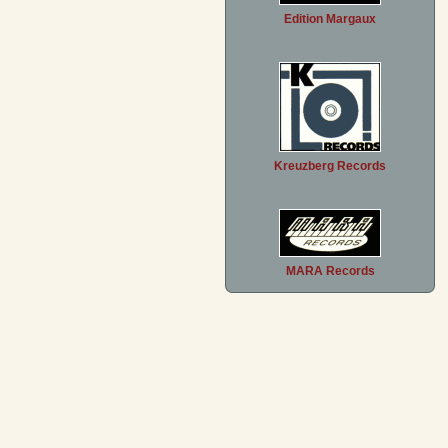
Edition Margaux
Kreuzberg Records
MARA Records