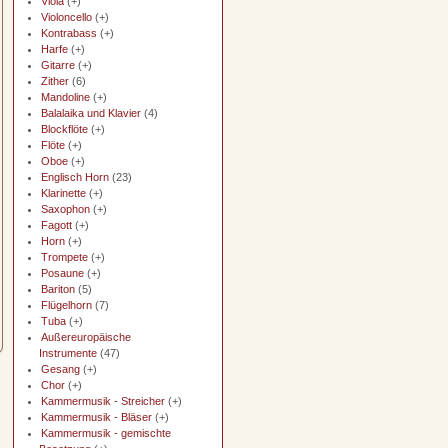
Viola
(+)
Violoncello
(+)
Kontrabass
(+)
Harfe
(+)
Gitarre
(+)
Zither
(6)
Mandoline
(+)
Balalaika und Klavier
(4)
Blockflöte
(+)
Flöte
(+)
Oboe
(+)
Englisch Horn
(23)
Klarinette
(+)
Saxophon
(+)
Fagott
(+)
Horn
(+)
Trompete
(+)
Posaune
(+)
Bariton
(5)
Flügelhorn
(7)
Tuba
(+)
Außereuropäische
Instrumente
(47)
Gesang
(+)
Chor
(+)
Kammermusik - Streicher
(+)
Kammermusik - Bläser
(+)
Kammermusik - gemischte