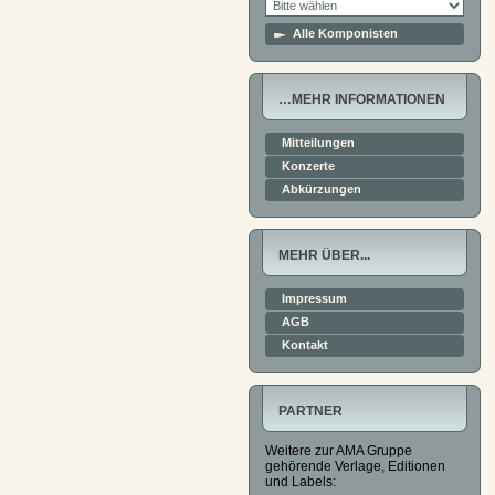
Alle Komponisten
…MEHR INFORMATIONEN
Mitteilungen
Konzerte
Abkürzungen
MEHR ÜBER...
Impressum
AGB
Kontakt
PARTNER
Weitere zur AMA Gruppe
gehörende Verlage, Editionen
und Labels: