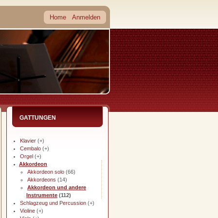
Home
Anmelden
GATTUNGEN
Klavier
(+)
Cembalo
(+)
Orgel
(+)
Akkordeon
Akkordeon solo
(66)
Akkordeons
(14)
Akkordeon und andere
Instrumente
(112)
Schlagzeug und Percussion
(+)
Violine
(+)