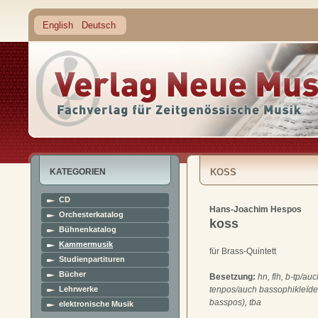
English
Deutsch
KATEGORIEN
KOSS
CD
Hans-Joachim Hespos
Orchesterkatalog
koss
Bühnenkatalog
Kammermusik
für Brass-Quintett
Studienpartituren
Bücher
Besetzung:
hn, flh, b-tp/auc
Lehrwerke
tenpos/auch bassophikleïde
basspos), tba
elektronische Musik