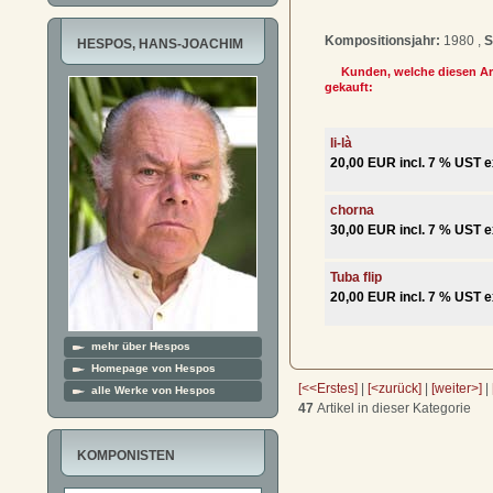
Kompositionsjahr:
1980 ,
S
HESPOS, HANS-JOACHIM
Kunden, welche diesen Art
gekauft:
li-là
20,00 EUR incl. 7 % UST e
chorna
30,00 EUR incl. 7 % UST e
Tuba flip
20,00 EUR incl. 7 % UST e
mehr über Hespos
Homepage von Hespos
[<<Erstes]
|
[<zurück]
|
[weiter>]
|
alle Werke von Hespos
47
Artikel in dieser Kategorie
KOMPONISTEN