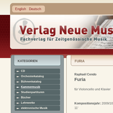
English
Deutsch
KATEGORIEN
FURIA
CD
Raphaël Cendo
Orchesterkatalog
Furia
Bühnenkatalog
Kammermusik
für Violoncello und Klavier
Studienpartituren
Bücher
Lehrwerke
Kompositionsjahr:
2009/10
11'
elektronische Musik