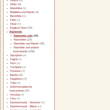
Gitarre
(+)
Zither
(6)
Mandoline
(+)
Balalaika und Klavier
(4)
Blockflöte
(+)
Flöte
(+)
Oboe
(+)
Englisch Horn
(23)
Klarinette
Klarinette solo
(59)
Klarinetten
(23)
Klarinette und Klavier
(36)
Klarinette und andere
Instrumente
(209)
Saxophon
(+)
Fagott
(+)
Horn
(+)
Trompete
(+)
Posaune
(+)
Bariton
(5)
Flügelhorn
(7)
Tuba
(+)
Außereuropäische
Instrumente
(47)
Gesang
(+)
Chor
(+)
Kammermusik - Streicher
(+)
Kammermusik - Bläser
(+)