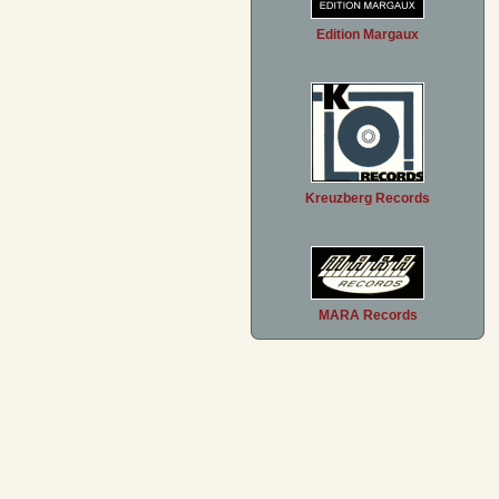
Edition Margaux
Kreuzberg Records
MARA Records