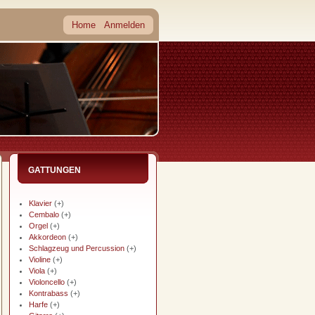
Home
Anmelden
GATTUNGEN
Klavier
(+)
Cembalo
(+)
Orgel
(+)
Akkordeon
(+)
Schlagzeug und Percussion
(+)
Violine
(+)
Viola
(+)
Violoncello
(+)
Kontrabass
(+)
Harfe
(+)