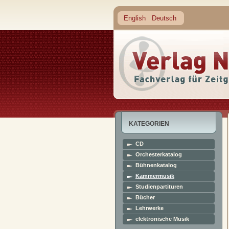
English
Deutsch
KATEGORIEN
CD
Orchesterkatalog
Bühnenkatalog
Kammermusik
Studienpartituren
Bücher
Lehrwerke
elektronische Musik