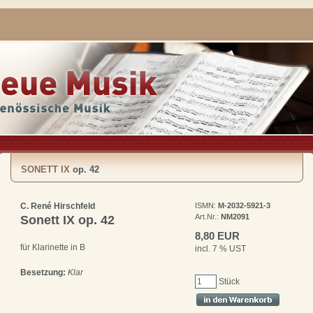
SONETT IX
op. 42
C. René Hirschfeld
ISMN:
M-2032-5921-3
Art.Nr.:
NM2091
Sonett IX
op. 42
8,80 EUR
für Klarinette in B
incl. 7 % UST
Besetzung:
Klar
Stück