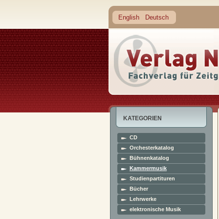
English
Deutsch
KATEGORIEN
CD
Orchesterkatalog
Bühnenkatalog
Kammermusik
Studienpartituren
Bücher
Lehrwerke
elektronische Musik