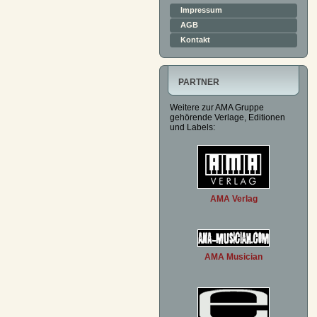
Impressum
AGB
Kontakt
PARTNER
Weitere zur AMA Gruppe
gehörende Verlage, Editionen
und Labels:
AMA Verlag
AMA Musician