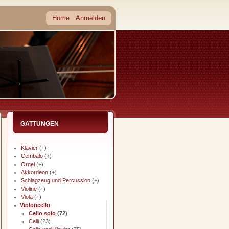
Home
Anmelden
GATTUNGEN
Klavier
(+)
Cembalo
(+)
Orgel
(+)
Akkordeon
(+)
Schlagzeug und Percussion
(+)
Violine
(+)
Viola
(+)
Violoncello
Cello solo
(72)
Celli
(23)