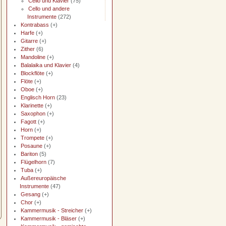
Cello und Klavier
(75)
Cello und andere
Instrumente
(272)
Kontrabass
(+)
Harfe
(+)
Gitarre
(+)
Zither
(6)
Mandoline
(+)
Balalaika und Klavier
(4)
Blockflöte
(+)
Flöte
(+)
Oboe
(+)
Englisch Horn
(23)
Klarinette
(+)
Saxophon
(+)
Fagott
(+)
Horn
(+)
Trompete
(+)
Posaune
(+)
Bariton
(5)
Flügelhorn
(7)
Tuba
(+)
Außereuropäische
Instrumente
(47)
Gesang
(+)
Chor
(+)
Kammermusik - Streicher
(+)
Kammermusik - Bläser
(+)