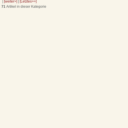
|
[weiter>]
|
[Letztes>>]
71
Artikel in dieser Kategorie