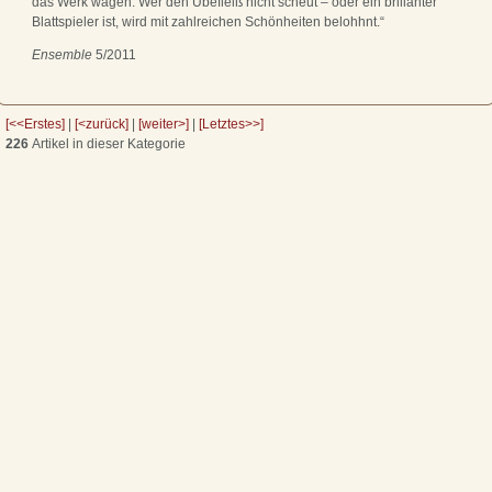
das Werk wagen. Wer den Übefleiß nicht scheut – oder ein brillanter
Blattspieler ist, wird mit zahlreichen Schönheiten belohhnt.“
Ensemble
5/2011
[<<Erstes]
|
[<zurück]
|
[weiter>]
|
[Letztes>>]
226
Artikel in dieser Kategorie