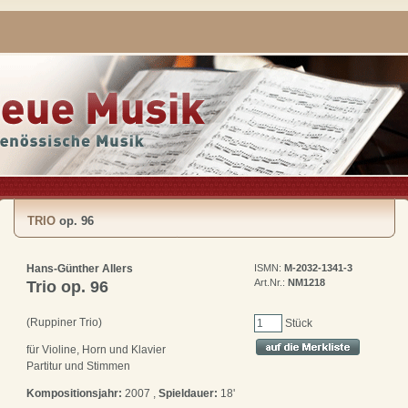
TRIO
op. 96
Hans-Günther Allers
ISMN:
M-2032-1341-3
Art.Nr.:
NM1218
Trio
op. 96
(Ruppiner Trio)
Stück
für Violine, Horn und Klavier
Partitur und Stimmen
Kompositionsjahr:
2007 ,
Spieldauer:
18'