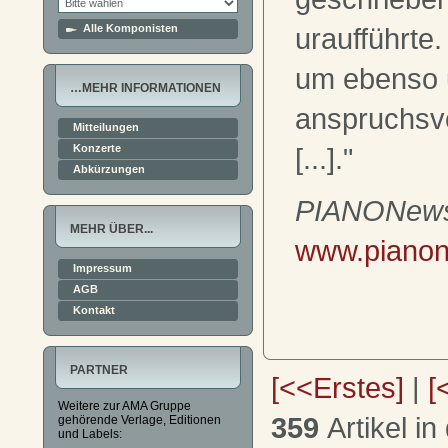
uraufführte.
Alle Komponisten
um ebenso 
…MEHR INFORMATIONEN
anspruchsvo
Mitteilungen
[...]."
Konzerte
Abkürzungen
PIANONew
MEHR ÜBER...
www.piano
Impressum
AGB
Kontakt
PARTNER
[<<Erstes]
|
[
Weitere zur AMA Gruppe
359
Artikel in
gehörende Verlage, Editionen
und Labels: