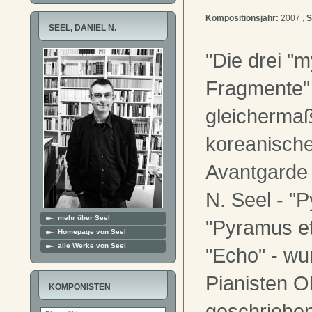
Kompositionsjahr:
2007 ,
S
SEEL, DANIEL N.
"Die drei "
Fragmente"
gleicherma
koreanische
Avantgarde 
N. Seel - "
mehr über Seel
"Pyramus et
Homepage von Seel
alle Werke von Seel
"Echo" - wu
Pianisten O
KOMPONISTEN
geschrieben