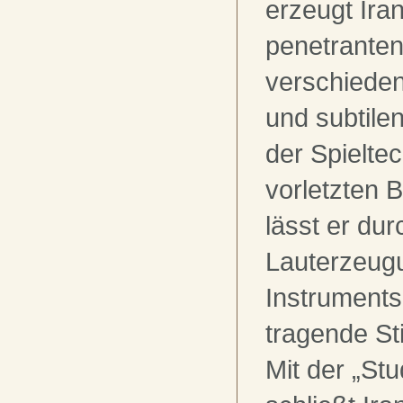
erzeugt Ira
penetrante
verschiede
und subtile
der Spielte
vorletzten B
lässt er du
Lauterzeug
Instruments
tragende S
Mit der „Stu