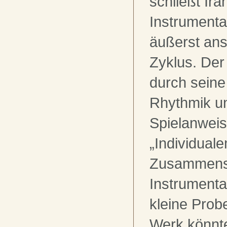
schließt Ira
Instrumenta
äußerst ans
Zyklus. Der 
durch seine
Rhythmik u
Spielanwei
„Individual
Zusammensp
Instrumental
kleine Probe
Werk könnt