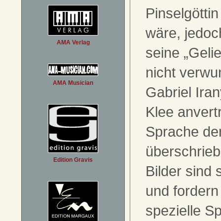
Pinselgöttin
wäre, jedoch
AMA Verlag
seine „Gelie
nicht verwu
AMA Musician
Gabriel Iran
Klee anvertr
Sprache der
überschrieb
Edition Gravis
Bilder sind 
und fordern
spezielle S