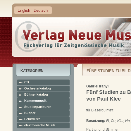
English
Deutsch
KATEGORIEN
FÜNF STUDIEN ZU BIL
CD
Gabriel Iranyi
Orchesterkatalog
Fünf Studien zu B
Bühnenkatalog
von Paul Klee
Kammermusik
Studienpartituren
für Bläserquintett
Bücher
Lehrwerke
Besetzung:
Fl, Ob, Klar, Hn
elektronische Musik
Partitur und Stimmen