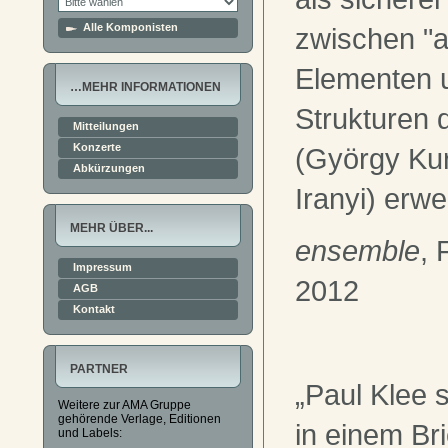
Alle Komponisten
zwischen "
Elementen u
…MEHR INFORMATIONEN
Strukturen 
Mitteilungen
Konzerte
(György Kur
Abkürzungen
Iranyi) erwei
MEHR ÜBER...
ensemble
, 
Impressum
2012
AGB
Kontakt
PARTNER
„Paul Klee 
Weitere zur AMA Gruppe
gehörende Verlage, Editionen
in einem Bri
und Labels: