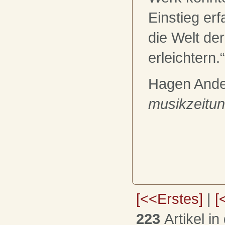
Einstieg er
die Welt de
erleichtern.“
Hagen Ande
musikzeitu
[<<Erstes]
|
[
223
Artikel in