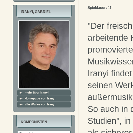
Spieldauer:
11'
IRANYI, GABRIEL
"Der freisch
arbeitende
promovierte
Musikwissen
Iranyi findet
seinen Werk
mehr über Iranyi
außermusik
Homepage von Iranyi
alle Werke von Iranyi
So auch in 
Studien", in
KOMPONISTEN
als sichere