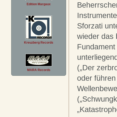
Beherrsche
Edition Margaux
Instrumente
Sforzati un
wieder das 
Kreuzberg Records
Fundament 
unterliege
(„Der zerbr
MARA Records
oder führen
Wellenbew
(„Schwungkr
„Katastroph