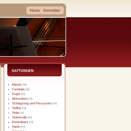
Home
Anmelden
GATTUNGEN
Klavier
(+)
Cembalo
(+)
Orgel
(+)
Akkordeon
(+)
Schlagzeug und Percussion
(+)
Violine
(+)
Viola
(+)
Violoncello
(+)
Kontrabass
(+)
Harfe
(+)