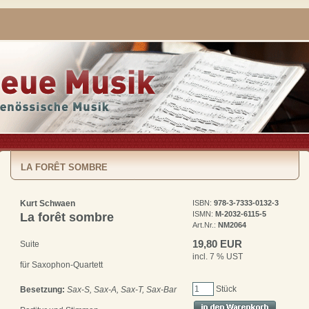
LA FORÊT SOMBRE
Kurt Schwaen
ISBN:
978-3-7333-0132-3
ISMN:
M-2032-6115-5
La forêt sombre
Art.Nr.:
NM2064
19,80 EUR
Suite
incl. 7 % UST
für Saxophon-Quartett
Stück
Besetzung:
Sax-S, Sax-A, Sax-T, Sax-Bar