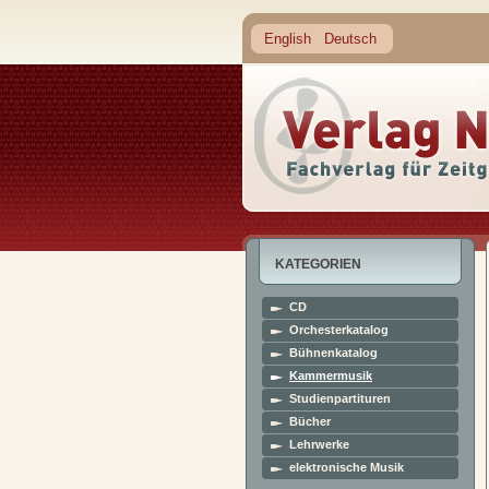
English
Deutsch
KATEGORIEN
CD
Orchesterkatalog
Bühnenkatalog
Kammermusik
Studienpartituren
Bücher
Lehrwerke
elektronische Musik