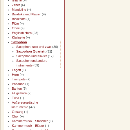
Gitarre
(+)
Zither
(6)
Mandoline
(+)
Balalaika und Klavier
(4)
Blockflöte
(+)
Flöte
(+)
Oboe
(+)
Englisch Horn
(23)
Klarinette
(+)
Saxophon
Saxophon, solo und zwei
(36)
Saxophon Quartett
(31)
Saxophon und Klavier
(17)
Saxophon und andere
Instrumente
(59)
Fagott
(+)
Horn
(+)
Trompete
(+)
Posaune
(+)
Bariton
(5)
Flügelhorn
(7)
Tuba
(+)
Außereuropäische
Instrumente
(47)
Gesang
(+)
Chor
(+)
Kammermusik - Streicher
(+)
Kammermusik - Bläser
(+)