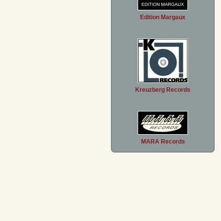
Edition Margaux
Kreuzberg Records
MARA Records