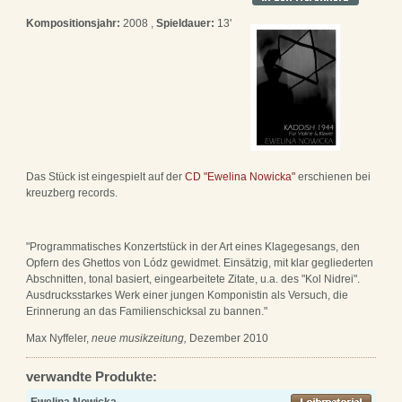
Kompositionsjahr:
2008 ,
Spieldauer:
13'
Das Stück ist eingespielt auf der
CD "Ewelina Nowicka"
erschienen bei
kreuzberg records.
"Programmatisches Konzertstück in der Art eines Klagegesangs, den
Opfern des Ghettos von Lódz gewidmet. Einsätzig, mit klar gegliederten
Abschnitten, tonal basiert, eingearbeitete Zitate, u.a. des "Kol Nidrei".
Ausdrucksstarkes Werk einer jungen Komponistin als Versuch, die
Erinnerung an das Familienschicksal zu bannen."
Max Nyffeler,
neue musikzeitung,
Dezember 2010
verwandte Produkte:
Ewelina Nowicka