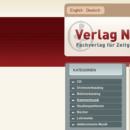
English
Deutsch
KATEGORIEN
CD
Orchesterkatalog
Bühnenkatalog
Kammermusik
Studienpartituren
Bücher
Lehrwerke
elektronische Musik