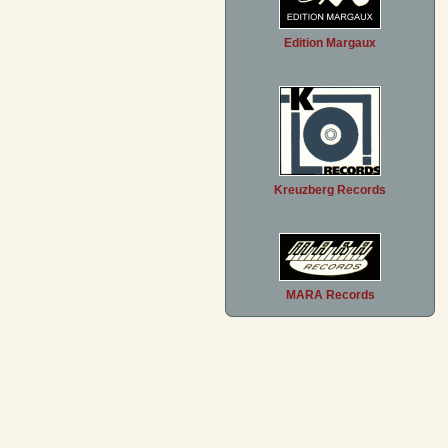
Edition Margaux
Kreuzberg Records
MARA Records