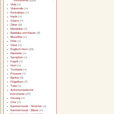
Instrumente
(228)
Viola
(+)
Violoncello
(+)
Kontrabass
(+)
Harfe
(+)
Gitarre
(+)
Zither
(6)
Mandoline
(+)
Balalaika und Klavier
(4)
Blockflöte
(+)
Flöte
(+)
Oboe
(+)
Englisch Horn
(23)
Klarinette
(+)
Saxophon
(+)
Fagott
(+)
Horn
(+)
Trompete
(+)
Posaune
(+)
Bariton
(5)
Flügelhorn
(7)
Tuba
(+)
Außereuropäische
Instrumente
(47)
Gesang
(+)
Chor
(+)
Kammermusik - Streicher
(+)
Kammermusik - Bläser
(+)