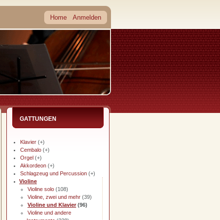
Home
Anmelden
GATTUNGEN
Klavier
(+)
Cembalo
(+)
Orgel
(+)
Akkordeon
(+)
Schlagzeug und Percussion
(+)
Violine
Violine solo
(108)
Violine, zwei und mehr
(39)
Violine und Klavier
(96)
Violine und andere