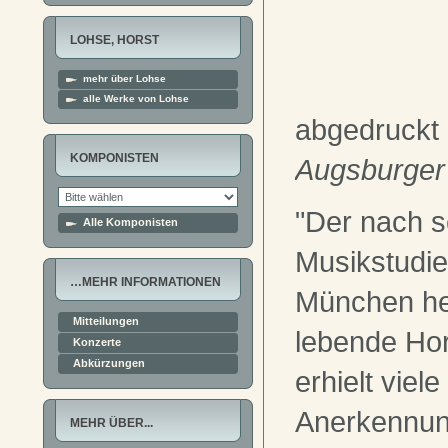
LOHSE, HORST
mehr über Lohse
alle Werke von Lohse
abgedruckt
KOMPONISTEN
Augsburger 
"Der nach s
Alle Komponisten
Musikstudie
…MEHR INFORMATIONEN
München he
Mitteilungen
lebende Hor
Konzerte
Abkürzungen
erhielt viel
Anerkennun
MEHR ÜBER...