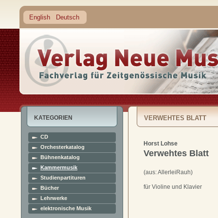
English
Deutsch
KATEGORIEN
VERWEHTES BLATT
CD
Horst Lohse
Orchesterkatalog
Verwehtes Blatt
Bühnenkatalog
Kammermusik
(aus: AllerleiRauh)
Studienpartituren
für Violine und Klavier
Bücher
Lehrwerke
elektronische Musik