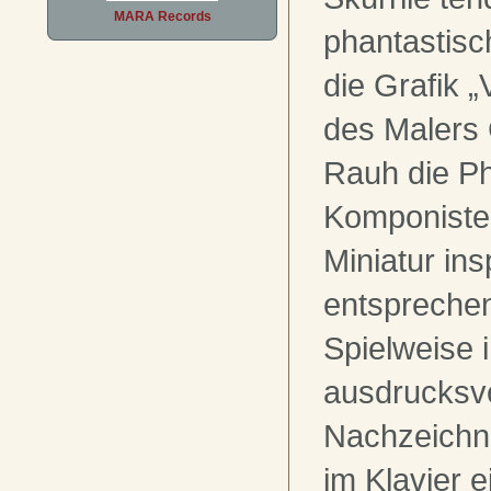
MARA Records
phantastisc
die Grafik „
des Malers
Rauh die Ph
Komponisten
Miniatur insp
entspreche
Spielweise i
ausdrucksv
Nachzeichne
im Klavier