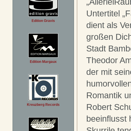
„AllerleiRau
Untertitel „
Edition Gravis
dient als V
großen Dich
Stadt Bambe
Theodor Am
Edition Margaux
der mit sein
humorvollen
Romantik u
Robert Sch
Kreuzberg Records
beeinflusst 
Skurrile te