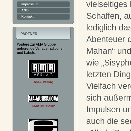
vielseitige
Impressum
AGB
Schaffen, a
Kontakt
lediglich das
PARTNER
Abenteuer 
Weitere zur AMA Gruppe
Mahan“ und
gehörende Verlage, Editionen
und Labels:
wie „Sisyph
letzten Din
AMA Verlag
Vielfach ve
sich außerm
AMA Musician
Impulsen u
auch die se