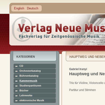
English
Deutsch
KATEGORIEN
HAUPTWEG UND NEBE
CD
Gabriel Iranyi
Orchesterkatalog
Hauptweg und N
Bühnenkatalog
Kammermusik
Trio für Violine, Violoncello
Studienpartituren
Partitur und Stimmen
Bücher
Lehrwerke
elektronische Musik