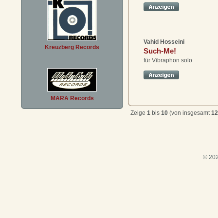
Vahid Hosseini
Kreuzberg Records
Such-Me!
für Vibraphon solo
MARA Records
Zeige
1
bis
10
(von insgesamt
12
© 202