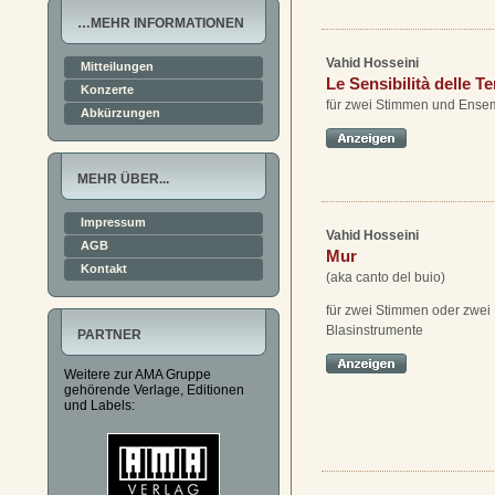
…MEHR INFORMATIONEN
Vahid Hosseini
Mitteilungen
Le Sensibilità delle T
Konzerte
für zwei Stimmen und Ense
Abkürzungen
MEHR ÜBER...
Impressum
Vahid Hosseini
AGB
Mur
Kontakt
(aka canto del buio)
für zwei Stimmen oder zwei
Blasinstrumente
PARTNER
Weitere zur AMA Gruppe
gehörende Verlage, Editionen
und Labels: