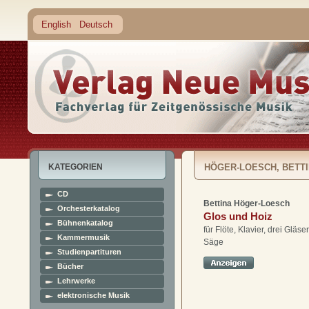
English
Deutsch
KATEGORIEN
HÖGER-LOESCH, BETT
CD
Bettina Höger-Loesch
Orchesterkatalog
Glos und Hoiz
Bühnenkatalog
für Flöte, Klavier, drei Gläse
Kammermusik
Säge
Studienpartituren
Bücher
Lehrwerke
elektronische Musik