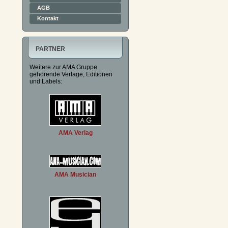
AGB
Kontakt
PARTNER
Weitere zur AMA Gruppe
gehörende Verlage, Editionen
und Labels:
AMA Verlag
AMA Musician