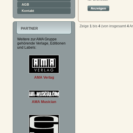
AGB
Kontakt
Zeige
1
bis
4
(von insgesamt
4
Ar
PARTNER
Weitere zur AMA Gruppe
gehörende Verlage, Editionen
und Labels:
AMA Verlag
AMA Musician