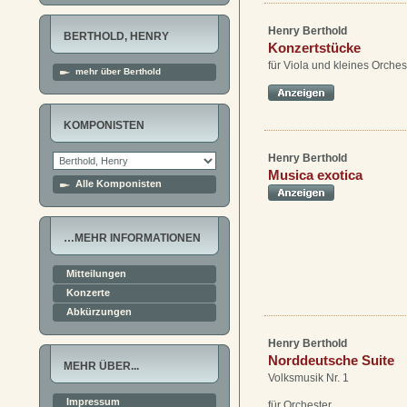
Henry Berthold
BERTHOLD, HENRY
Konzertstücke
für Viola und kleines Orches
mehr über Berthold
KOMPONISTEN
Henry Berthold
Musica exotica
Alle Komponisten
…MEHR INFORMATIONEN
Mitteilungen
Konzerte
Abkürzungen
Henry Berthold
Norddeutsche Suite
MEHR ÜBER...
Volksmusik Nr. 1
Impressum
für Orchester