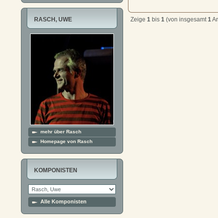
RASCH, UWE
Zeige
1
bis
1
(von insgesamt
1
Ar
mehr über Rasch
Homepage von Rasch
KOMPONISTEN
Alle Komponisten