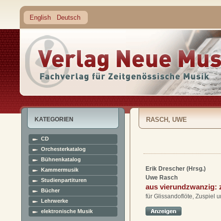
English
Deutsch
KATEGORIEN
RASCH, UWE
CD
Orchesterkatalog
Bühnenkatalog
Erik Drescher (Hrsg.)
Kammermusik
Uwe Rasch
Studienpartituren
aus vierundzwanzig:
Bücher
für Glissandoflöte, Zuspiel 
Lehrwerke
elektronische Musik