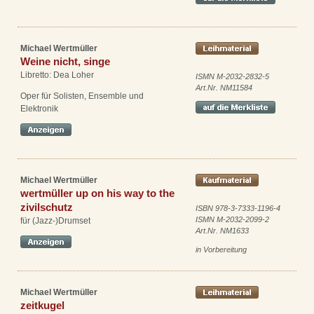
Michael Wertmüller
Weine nicht, singe
Libretto: Dea Loher
ISMN M-2032-2832-5
Art.Nr. NM11584
Oper für Solisten, Ensemble und
Elektronik
Michael Wertmüller
wertmüller up on his way to the
zivilschutz
ISBN 978-3-7333-1196-4
ISMN M-2032-2099-2
für (Jazz-)Drumset
Art.Nr. NM1633
in Vorbereitung
Michael Wertmüller
zeitkugel