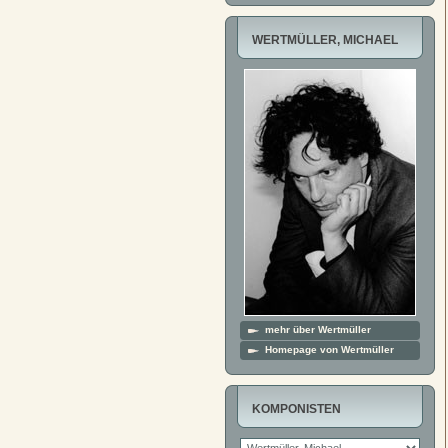
WERTMÜLLER, MICHAEL
mehr über Wertmüller
Homepage von Wertmüller
KOMPONISTEN