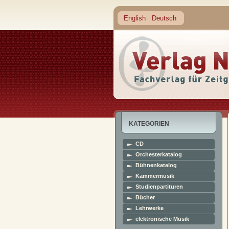
English
Deutsch
KATEGORIEN
CD
Orchesterkatalog
Bühnenkatalog
Kammermusik
Studienpartituren
Bücher
Lehrwerke
elektronische Musik