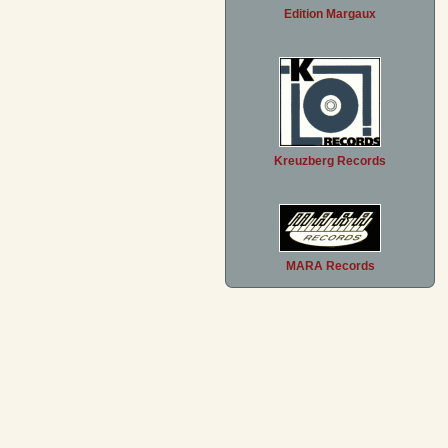
Edition Margaux
Kreuzberg Records
MARA Records