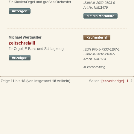
für Klavier/Orgel und großes Orchester
ISMN M-2032-2303-0
Art.Nr. NM11479
Michael Wertmüller
zeitschrei#III
für Orgel, E-Bass und Schlagzeug
ISBN 978-3-7333-1197-1
ISMN M-2032-2100-5
Art.Nr. NM1634
in Vorbereitung
Zeige
11
bis
18
(von insgesamt
18
Artikeln)
Seiten:
[<< vorherige]
1
2