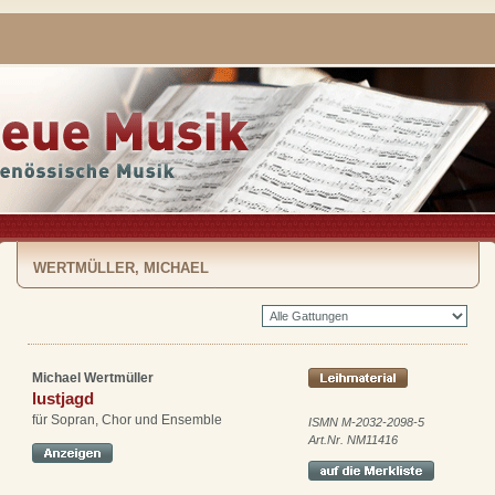
WERTMÜLLER, MICHAEL
Michael Wertmüller
lustjagd
für Sopran, Chor und Ensemble
ISMN M-2032-2098-5
Art.Nr. NM11416