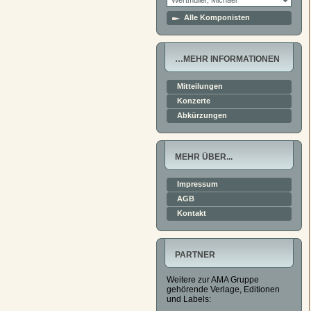
Alle Komponisten
…MEHR INFORMATIONEN
Mitteilungen
Konzerte
Abkürzungen
MEHR ÜBER...
Impressum
AGB
Kontakt
PARTNER
Weitere zur AMA Gruppe
gehörende Verlage, Editionen
und Labels: