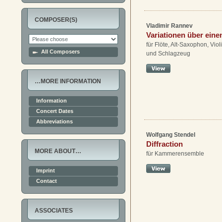
COMPOSER(S)
Vladimir Rannev
Variationen über eine
für Flöte, Alt-Saxophon, Viol
All Composers
und Schlagzeug
…MORE INFORMATION
Information
Concert Dates
Abbreviations
Wolfgang Stendel
Diffraction
MORE ABOUT…
für Kammerensemble
Imprint
Contact
ASSOCIATES