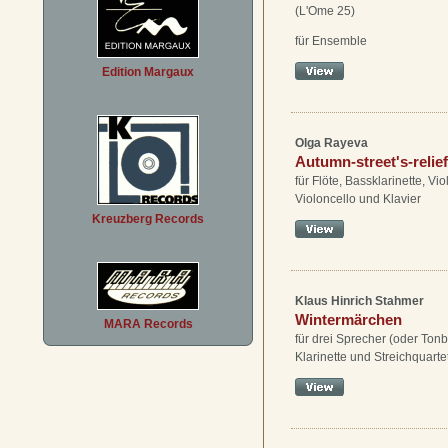
(L'Ome 25)
für Ensemble
Edition Margaux
Olga Rayeva
Autumn-street's-relief
für Flöte, Bassklarinette, Vio
Violoncello und Klavier
Kreuzberg Records
Klaus Hinrich Stahmer
Wintermärchen
MARA Records
für drei Sprecher (oder Ton
Klarinette und Streichquartet