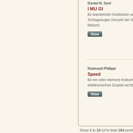
Daniel N. Seel
I MU GI
für wandelnde Holzbläser u
Schlagzeuger (Anzahl der S
libitum)
Raimund Philippi
Speed
für ein oder mehrere Instru
elektronisches Zuspiel ad li
Show
1
to
10
(of in total
164
prod