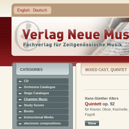
English
Deutsch
CATEGORIES
MIXED CAST, QUINTET
CD
Orchestra Catalogue
Stage Catalogue
Hans-Günther Allers
Chamber Music
Quintett
op. 92
Study Scores
für Klavier, Oboe, Klarinette
Books
Fagott
Instructional Works
electronic compositions