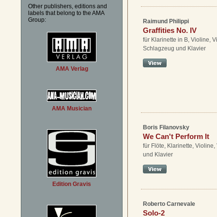
Other publishers, editions and
labels that belong to the AMA
Group:
Raimund Philippi
Graffities No. IV
für Klarinette in B, Violine, V
Schlagzeug und Klavier
AMA Verlag
AMA Musician
Boris Filanovsky
We Can't Perform It
für Flöte, Klarinette, Violine
und Klavier
Edition Gravis
Roberto Carnevale
Solo-2