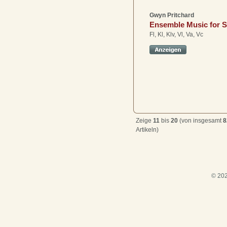
Gwyn Pritchard
Ensemble Music for S
Fl, Kl, Klv, Vl, Va, Vc
Zeige
11
bis
20
(von insgesamt
8
Artikeln)
© 202