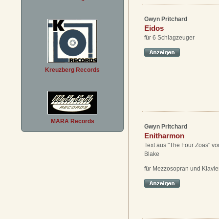
Gwyn Pritchard
Eidos
für 6 Schlagzeuger
Kreuzberg Records
MARA Records
Gwyn Pritchard
Enitharmon
Text aus "The Four Zoas" vo
Blake
für Mezzosopran und Klavie