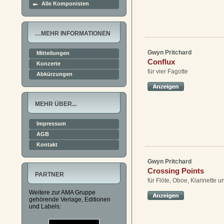
Alle Komponisten
…MEHR INFORMATIONEN
Gwyn Pritchard
Mitteilungen
Conflux
Konzerte
für vier Fagotte
Abkürzungen
MEHR ÜBER...
Impressum
AGB
Kontakt
Gwyn Pritchard
Crossing Points
PARTNER
für Flöte, Oboe, Klarinette u
Weitere zur AMA Gruppe
gehörende Verlage, Editionen
und Labels: