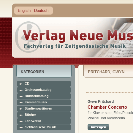
English
Deutsch
KATEGORIEN
PRITCHARD, GWYN
CD
Orchesterkatalog
Bühnenkatalog
Gwyn Pritchard
Kammermusik
Chamber Concerto
Studienpartituren
für Klavier solo, Flöte/Piccol
Bücher
Violine und Violoncello
Lehrwerke
elektronische Musik