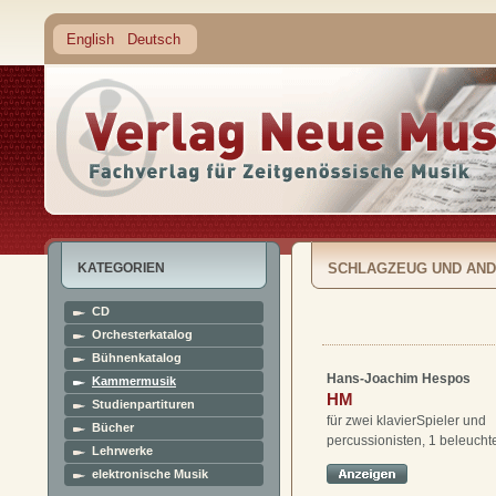
English
Deutsch
KATEGORIEN
SCHLAGZEUG UND AND
CD
Orchesterkatalog
Bühnenkatalog
Hans-Joachim Hespos
Kammermusik
HM
Studienpartituren
für zwei klavierSpieler und
Bücher
percussionisten, 1 beleucht
Lehrwerke
elektronische Musik