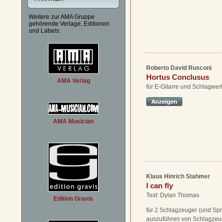
Weitere zur AMA Gruppe
gehörende Verlage, Editionen
und Labels:
Roberto David Rusconi
Hortus Conclusus
AMA Verlag
für E-Gitarre und Schlagwer
AMA Musician
Klaus Hinrich Stahmer
I can fly
Text: Dylan Thomas
Edition Gravis
für 2 Schlagzeuger (und Sp
auszuführen von Schlagzeu