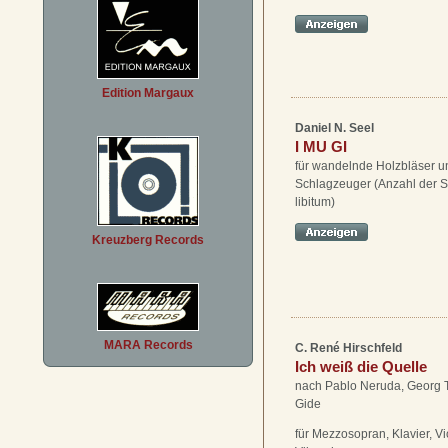
Edition Margaux
Daniel N. Seel
I MU GI
für wandelnde Holzbläser u
Schlagzeuger (Anzahl der S
libitum)
Kreuzberg Records
MARA Records
C. René Hirschfeld
Ich weiß die Quelle
nach Pablo Neruda, Georg T
Gide
für Mezzosopran, Klavier, V