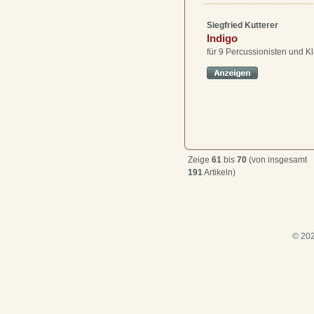
Siegfried Kutterer
Indigo
für 9 Percussionisten und Kl
Zeige
61
bis
70
(von insgesamt
191
Artikeln)
© 202