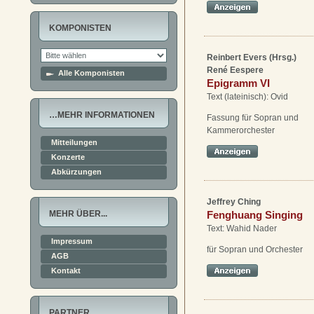
KOMPONISTEN
Reinbert Evers (Hrsg.)
René Eespere
Alle Komponisten
Epigramm VI
Text (lateinisch): Ovid
…MEHR INFORMATIONEN
Fassung für Sopran und
Kammerorchester
Mitteilungen
Konzerte
Abkürzungen
Jeffrey Ching
MEHR ÜBER...
Fenghuang Singing
Text: Wahid Nader
Impressum
für Sopran und Orchester
AGB
Kontakt
PARTNER