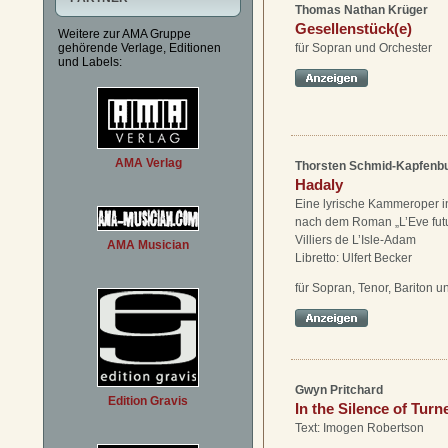
Thomas Nathan Krüger
Gesellenstück(e)
Weitere zur AMA Gruppe
gehörende Verlage, Editionen
für Sopran und Orchester
und Labels:
AMA Verlag
Thorsten Schmid-Kapfenb
Hadaly
Eine lyrische Kammeroper 
nach dem Roman „L’Eve fut
Villiers de L’Isle-Adam
AMA Musician
Libretto: Ulfert Becker
für Sopran, Tenor, Bariton 
Gwyn Pritchard
Edition Gravis
In the Silence of Turn
Text: Imogen Robertson