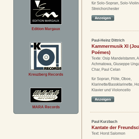
für Solo-Sopran, Solo-Violi
Streichorchester
Edition Margaux
Paul-Heinz Dittrich
Kammermusik XI (Jou
Poémes)
Texte: Osip Mandelstamm, 
Achmatowa, Giuseppe Ungar
Char, Paul Celan
Kreuzberg Records
für Sopran, Flöte, Oboe,
Klarinette/Bassklarinette, Ho
Klavier und Violoncello
MARA Records
Paul Kurzbach
Kantate der Freundsc
Text: Horst Salomon