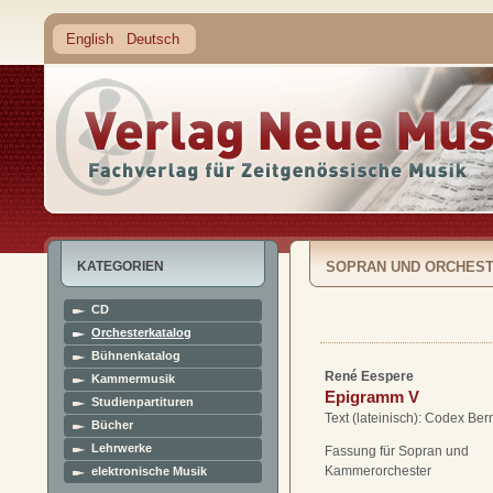
English
Deutsch
KATEGORIEN
SOPRAN UND ORCHES
CD
Orchesterkatalog
Bühnenkatalog
René Eespere
Kammermusik
Epigramm V
Studienpartituren
Text (lateinisch): Codex Ber
Bücher
Lehrwerke
Fassung für Sopran und
Kammerorchester
elektronische Musik