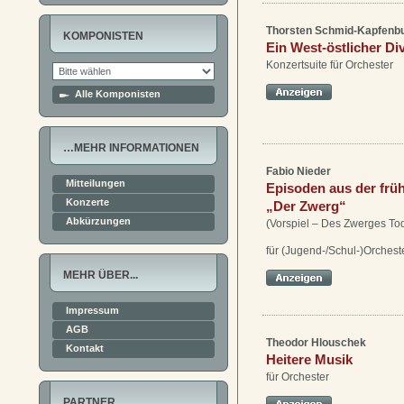
Thorsten Schmid-Kapfenb
KOMPONISTEN
Ein West-östlicher Di
Konzertsuite für Orchester
Alle Komponisten
…MEHR INFORMATIONEN
Fabio Nieder
Mitteilungen
Episoden aus der frü
Konzerte
„Der Zwerg“
Abkürzungen
(Vorspiel – Des Zwerges To
für (Jugend-/Schul-)Orchest
MEHR ÜBER...
Impressum
AGB
Theodor Hlouschek
Kontakt
Heitere Musik
für Orchester
PARTNER