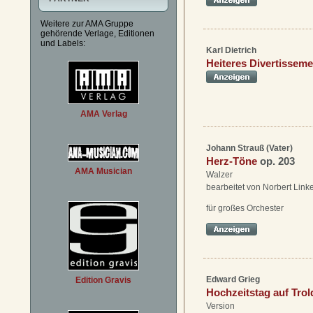
Weitere zur AMA Gruppe
gehörende Verlage, Editionen
und Labels:
Karl Dietrich
Heiteres Divertisseme
AMA Verlag
Johann Strauß (Vater)
Herz-Töne
op. 203
AMA Musician
Walzer
bearbeitet von Norbert Link
für großes Orchester
Edward Grieg
Edition Gravis
Hochzeitstag auf Tro
Version