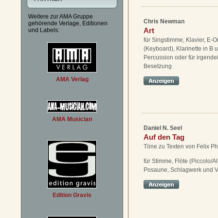
Weitere zur AMA Gruppe
Chris Newman
gehörende Verlage, Editionen
Art
und Labels:
für Singstimme, Klavier, E-O
(Keyboard), Klarinette in B 
Percussion oder für irgend
Besetzung
AMA Verlag
AMA Musician
Daniel N. Seel
Auf den Tag
Töne zu Texten von Felix Phi
für Stimme, Flöte (Piccolo/Alt
Posaune, Schlagwerk und V
Edition Gravis