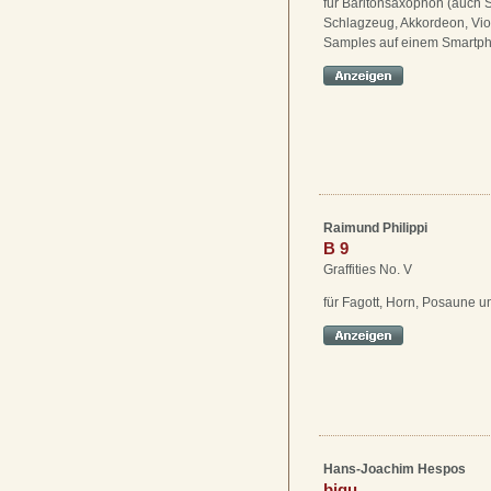
für Baritonsaxophon (auch 
Schlagzeug, Akkordeon, Vio
Samples auf einem Smartp
Raimund Philippi
B 9
Graffities No. V
für Fagott, Horn, Posaune 
Hans-Joachim Hespos
bigu