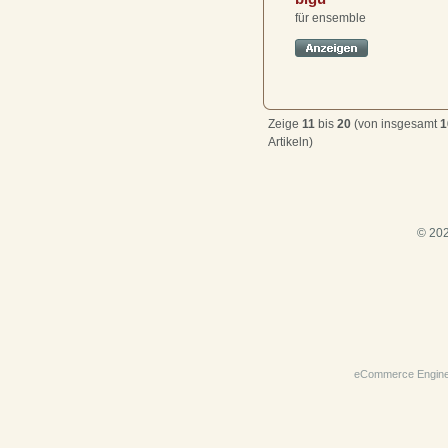
für ensemble
Zeige
11
bis
20
(von insgesamt
1
Artikeln)
© 202
eCommerce Engin