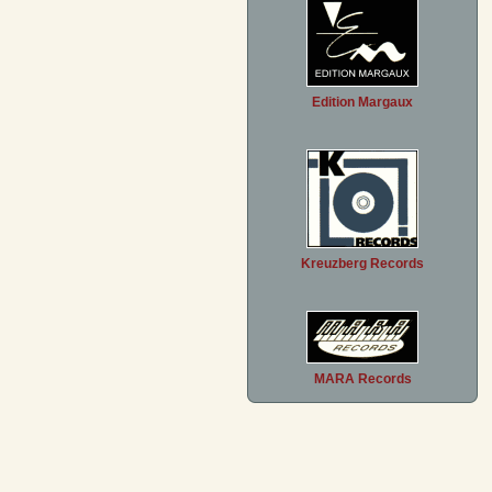
Edition Margaux
Kreuzberg Records
MARA Records