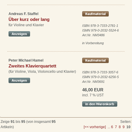
Andreas F. Staffel
Über kurz oder lang
für Violine und Klavier
ISBN 978-3-7333-2781-1
ISMN 979-0-2032-5524-6
Art.Nr. NM3486
in Vorbereitung
Peter Michael Hamel
Zweites Klavierquartett
(für Violine, Viola, Violoncello und Klavier)
ISBN 978-3-7333-3057-6
ISMN 979-0-2032-6256-5
Art.Nr. NM3691
46,00 EUR
incl. 7 % UST
Zeige
91
bis
95
(von insgesamt
95
Seiten:
Artikeln)
[<< vorherige]
...
6
7
8
9
10