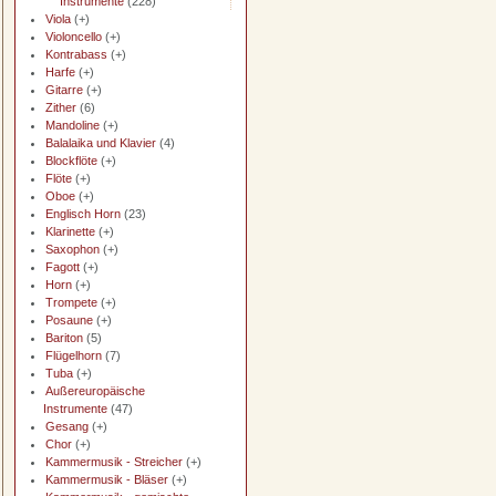
Instrumente
(228)
Viola
(+)
Violoncello
(+)
Kontrabass
(+)
Harfe
(+)
Gitarre
(+)
Zither
(6)
Mandoline
(+)
Balalaika und Klavier
(4)
Blockflöte
(+)
Flöte
(+)
Oboe
(+)
Englisch Horn
(23)
Klarinette
(+)
Saxophon
(+)
Fagott
(+)
Horn
(+)
Trompete
(+)
Posaune
(+)
Bariton
(5)
Flügelhorn
(7)
Tuba
(+)
Außereuropäische
Instrumente
(47)
Gesang
(+)
Chor
(+)
Kammermusik - Streicher
(+)
Kammermusik - Bläser
(+)