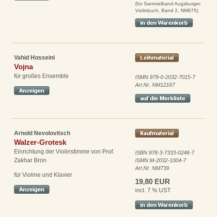
(für Sammelband Augsburger
Violinbuch, Band 2, NM975)
Vahid Hosseini
Vojna
für großes Ensemble
ISMN 979-0-2032-7015-7
Art.Nr. NM12167
Arnold Nevolovitsch
Walzer-Grotesk
Einrichtung der Violinstimme von Prof.
ISBN 978-3-7333-0246-7
Zakhar Bron
ISMN M-2032-1004-7
Art.Nr. NM739
für Violine und Klavier
19,80 EUR
incl. 7 % UST