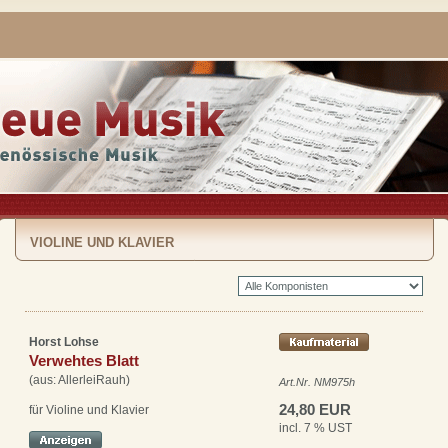
VIOLINE UND KLAVIER
Horst Lohse
Verwehtes Blatt
(aus: AllerleiRauh)
Art.Nr. NM975h
24,80 EUR
für Violine und Klavier
incl. 7 % UST