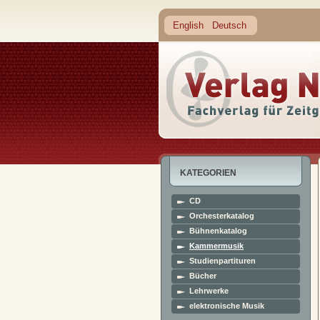
English
Deutsch
KATEGORIEN
CD
Orchesterkatalog
Bühnenkatalog
Kammermusik
Studienpartituren
Bücher
Lehrwerke
elektronische Musik