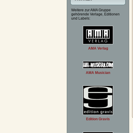
Weitere zur AMA Gruppe
gehörende Verlage, Editionen
und Labels:
AMA Verlag
AMA Musician
Edition Gravis