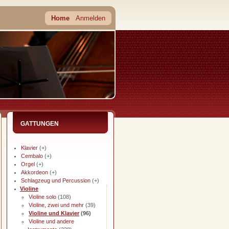
Home
Anmelden
GATTUNGEN
Klavier
(+)
Cembalo
(+)
Orgel
(+)
Akkordeon
(+)
Schlagzeug und Percussion
(+)
Violine
Violine solo
(108)
Violine, zwei und mehr
(39)
Violine und Klavier
(96)
Violine und andere