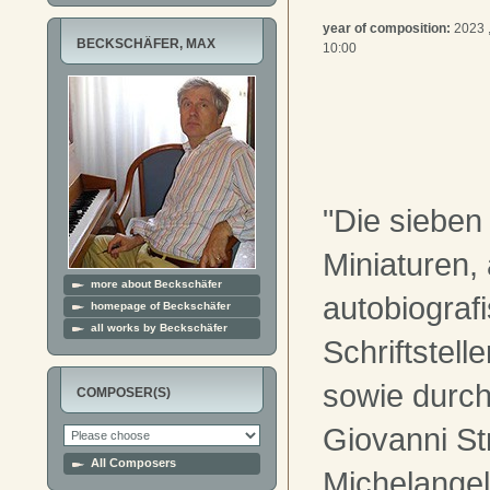
year of composition:
2023 
BECKSCHÄFER, MAX
10:00
"Die sieben
Miniaturen,
more about Beckschäfer
autobiograf
homepage of Beckschäfer
all works by Beckschäfer
Schriftstel
sowie durc
COMPOSER(S)
Giovanni St
All Composers
Michelangel