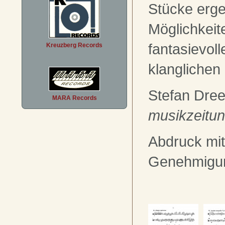
Stücke erge
Möglichkeit
fantasievol
Kreuzberg Records
klanglichen
Stefan Dre
MARA Records
musikzeitu
Abdruck mit
Genehmigu