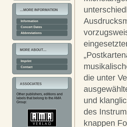
unterschied
…MORE INFORMATION
Ausdrucksm
Information
Concert Dates
vorzugswei
Abbreviations
eingesetzte
MORE ABOUT…
„Postkartena
Imprint
musikalisch
Contact
die unter 
ASSOCIATES
ausgewählte
Other publishers, editions and
und klangli
labels that belong to the AMA
Group:
des Instrum
knappen Fo