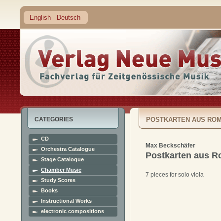
English
Deutsch
CATEGORIES
POSTKARTEN AUS RO
CD
Max Beckschäfer
Orchestra Catalogue
Postkarten aus 
Stage Catalogue
Chamber Music
7 pieces for solo viola
Study Scores
Books
Instructional Works
electronic compositions