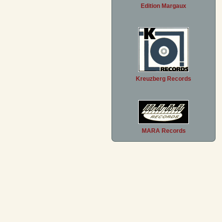
Edition Margaux
Kreuzberg Records
MARA Records