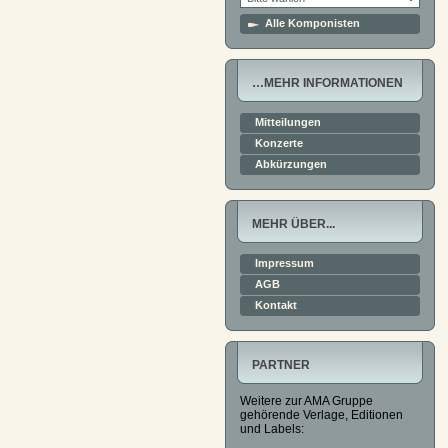
Alle Komponisten
…MEHR INFORMATIONEN
Mitteilungen
Konzerte
Abkürzungen
MEHR ÜBER...
Impressum
AGB
Kontakt
PARTNER
Weitere zur AMA Gruppe
gehörende Verlage, Editionen
und Labels: