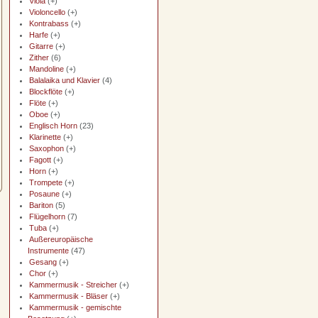
Viola
(+)
Violoncello
(+)
Kontrabass
(+)
Harfe
(+)
Gitarre
(+)
Zither
(6)
Mandoline
(+)
Balalaika und Klavier
(4)
Blockflöte
(+)
Flöte
(+)
Oboe
(+)
Englisch Horn
(23)
Klarinette
(+)
Saxophon
(+)
Fagott
(+)
Horn
(+)
Trompete
(+)
Posaune
(+)
Bariton
(5)
Flügelhorn
(7)
Tuba
(+)
Außereuropäische
Instrumente
(47)
Gesang
(+)
Chor
(+)
Kammermusik - Streicher
(+)
Kammermusik - Bläser
(+)
Kammermusik - gemischte