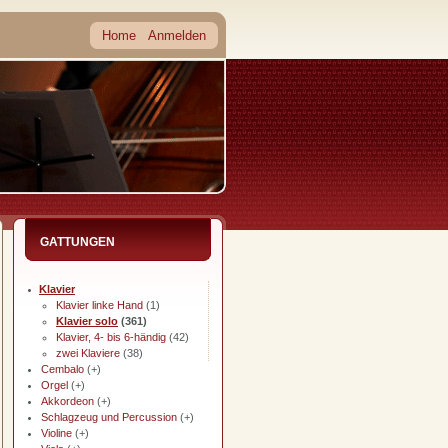
Home
Anmelden
GATTUNGEN
Klavier
Klavier linke Hand
(1)
Klavier solo
(361)
Klavier, 4- bis 6-händig
(42)
zwei Klaviere
(38)
Cembalo
(+)
Orgel
(+)
Akkordeon
(+)
Schlagzeug und Percussion
(+)
Violine
(+)