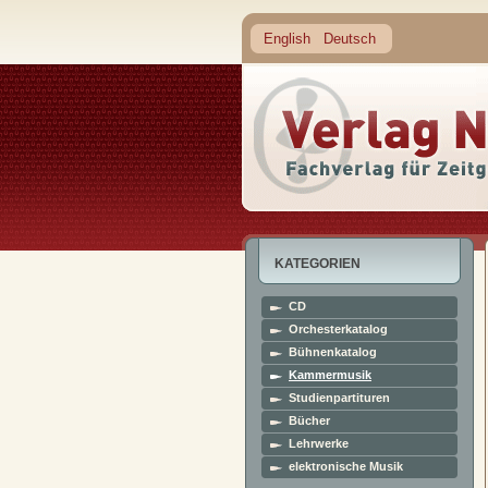
English
Deutsch
KATEGORIEN
CD
Orchesterkatalog
Bühnenkatalog
Kammermusik
Studienpartituren
Bücher
Lehrwerke
elektronische Musik