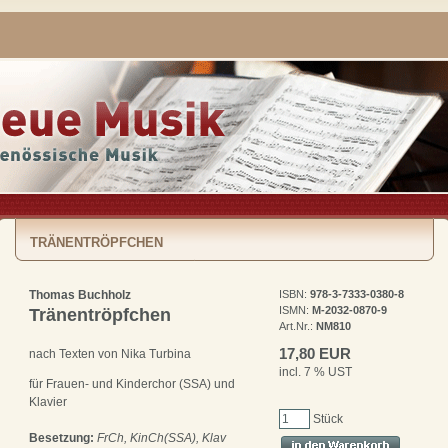
TRÄNENTRÖPFCHEN
Thomas Buchholz
ISBN:
978-3-7333-0380-8
ISMN:
M-2032-0870-9
Tränentröpfchen
Art.Nr.:
NM810
17,80 EUR
nach Texten von Nika Turbina
incl. 7 % UST
für Frauen- und Kinderchor (SSA) und
Klavier
Stück
Besetzung:
FrCh, KinCh(SSA), Klav