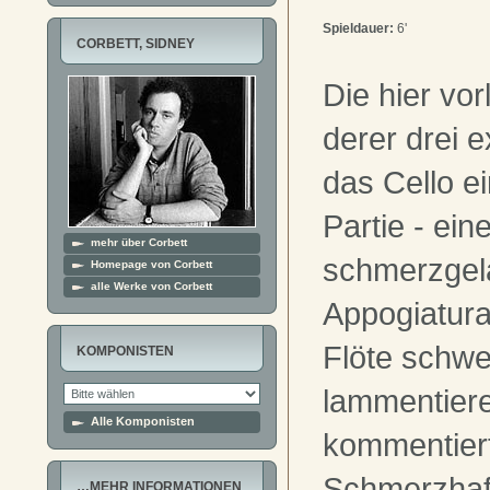
Spieldauer:
6'
CORBETT, SIDNEY
Die hier vor
derer drei ex
das Cello e
Partie - ein
mehr über Corbett
schmerzge
Homepage von Corbett
alle Werke von Corbett
Appogiatura
Flöte schw
KOMPONISTEN
lammentier
Alle Komponisten
kommentier
Schmerzhaft
…MEHR INFORMATIONEN