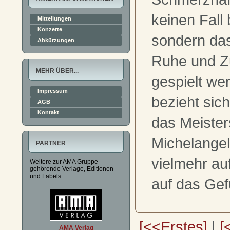
keinen Fall
Mitteilungen
Konzerte
sondern das
Abkürzungen
Ruhe und Z
MEHR ÜBER...
gespielt we
Impressum
bezieht sich
AGB
Kontakt
das Meister
Michelangel
PARTNER
vielmehr au
Weitere zur AMA Gruppe
gehörende Verlage, Editionen
und Labels:
auf das Gef
[<<Erstes]
|
[
AMA Verlag