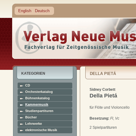
English
Deutsch
KATEGORIEN
DELLA PIETÁ
CD
Sidney Corbett
Orchesterkatalog
Della Pietá
Bühnenkatalog
Kammermusik
für Flöte und Violoncello
Studienpartituren
Bücher
Besetzung:
Fl, Vc
Lehrwerke
2 Spielpartituren
elektronische Musik