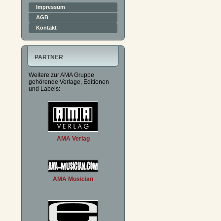
Impressum
AGB
Kontakt
PARTNER
Weitere zur AMA Gruppe
gehörende Verlage, Editionen
und Labels:
AMA Verlag
AMA Musician