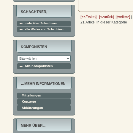
SCHACHTNER,
[<<Erstes]
|
[<zurück]
|
[weiter>]
|
21
Artikel in dieser Kategorie
mehr über Schachtner
JOHANNES…
alle Werke von Schachtner
KOMPONISTEN
Alle Komponisten
…MEHR INFORMATIONEN
Mitteilungen
Konzerte
Abkürzungen
MEHR ÜBER...