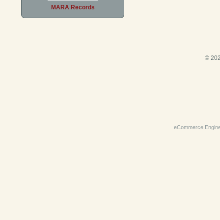
MARA Records
© 202
eCommerce Engin