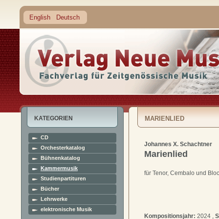
English
Deutsch
KATEGORIEN
MARIENLIED
CD
Johannes X. Schachtner
Orchesterkatalog
Marienlied
Bühnenkatalog
Kammermusik
für Tenor, Cembalo und Bloc
Studienpartituren
Bücher
Lehrwerke
elektronische Musik
Kompositionsjahr:
2024 ,
S